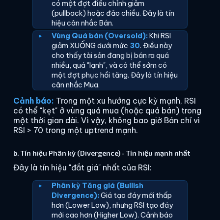
có một đợt điều chỉnh giảm
(pullback) hoặc đảo chiều. Đây là tín
hiệu cân nhắc Bán.
Vùng Quá bán (Oversold):
Khi RSI
giảm XUỐNG dưới mức
30
. Điều này
cho thấy tài sản đang bị bán ra quá
nhiều, quá "lạnh", và có thể sớm có
một đợt phục hồi tăng. Đây là tín hiệu
cân nhắc Mua.
Cảnh báo:
Trong một xu hướng cực kỳ mạnh, RSI
có thể "kẹt" ở vùng quá mua (hoặc quá bán) trong
một thời gian dài. Vì vậy, không bao giờ Bán chỉ vì
RSI > 70 trong một uptrend mạnh.
b. Tín hiệu Phân kỳ (Divergence) - Tín hiệu mạnh nhất
Đây là tín hiệu "đắt giá" nhất của RSI:
Phân kỳ Tăng giá (Bullish
Divergence):
Giá tạo đáy mới thấp
hơn (Lower Low), nhưng RSI tạo đáy
mới cao hơn (Higher Low). Cảnh báo