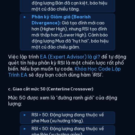
động lượng Bán đã cạn kiệt, báo hiệu
một cú đảo chiều tăng.
Phân kỳ Giảm giá (Bearish
Divergence):
Giá tạo đỉnh mới cao
hơn (Higher High), nhưng RSI tạo đỉnh
mới thấp hơn (Lower High). Cảnh báo
động lượng Mua đã "hụt hơi", báo hiệu
một cú đảo chiều giảm.
Việc lập trình
EA (Expert Advisor) là gì?
để tự động
quét tín hiệu phân kỳ RSI là một chiến lược rất phổ
biến. Nếu bạn muốn tự code,
Khóa Học Code Lập
Trình EA
sẽ dạy bạn cách dùng hàm `iRSI`.
c. Giao cắt mức 50 (Centerline Crossover)
Mức 50 được xem là "đường ranh giới" của động
lượng:
RSI > 50: Động lượng đang thuộc về
phe Mua (xu hướng tăng).
RSI < 50: Động lượng đang thuộc về
phe Bán (xu hướng giảm).