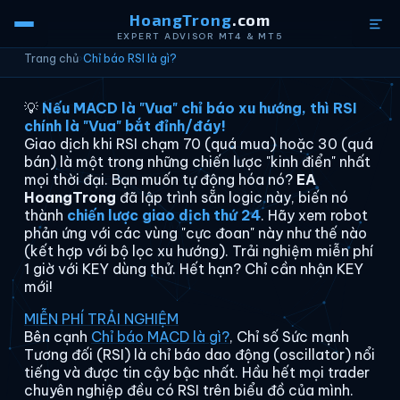
HoangTrong
.com
EXPERT ADVISOR MT4 & MT5
Trang chủ
›
Chỉ báo RSI là gì?
💡
Nếu MACD là "Vua" chỉ báo xu hướng, thì RSI
chính là "Vua" bắt đỉnh/đáy!
Giao dịch khi RSI chạm 70 (quá mua) hoặc 30 (quá
bán) là một trong những chiến lược "kinh điển" nhất
mọi thời đại. Bạn muốn tự động hóa nó?
EA
HoangTrong
đã lập trình sẵn logic này, biến nó
thành
chiến lược giao dịch thứ 24
. Hãy xem robot
phản ứng với các vùng "cực đoan" này như thế nào
(kết hợp với bộ lọc xu hướng). Trải nghiệm miễn phí
1 giờ với KEY dùng thử. Hết hạn? Chỉ cần nhận KEY
mới!
MIỄN PHÍ TRẢI NGHIỆM
Bên cạnh
Chỉ báo MACD là gì?
, Chỉ số Sức mạnh
Tương đối (RSI) là chỉ báo dao động (oscillator) nổi
tiếng và được tin cậy bậc nhất. Hầu hết mọi trader
chuyên nghiệp đều có RSI trên biểu đồ của mình.