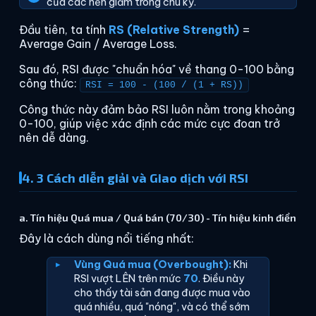
của các nến giảm trong chu kỳ.
Đầu tiên, ta tính
RS (Relative Strength)
=
Average Gain / Average Loss.
Sau đó, RSI được "chuẩn hóa" về thang 0-100 bằng
công thức:
RSI = 100 - (100 / (1 + RS))
Công thức này đảm bảo RSI luôn nằm trong khoảng
0-100, giúp việc xác định các mức cực đoan trở
nên dễ dàng.
4. 3 Cách diễn giải và Giao dịch với RSI
a. Tín hiệu Quá mua / Quá bán (70/30) - Tín hiệu kinh điển
Đây là cách dùng nổi tiếng nhất:
Vùng Quá mua (Overbought):
Khi
RSI vượt LÊN trên mức
70
. Điều này
cho thấy tài sản đang được mua vào
quá nhiều, quá "nóng", và có thể sớm