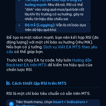
Tín hiệu 70/30 thất bại trong xu
hướng mạnh:
Như đã nói, RSI có thể
"dính" vào vùng quá mua/quá bán rất
lâu khi thị trường có xu hướng, gây ra
nhiều tín hiệu đảo chiều sai.
Độ trễ (Lagging):
Vẫn là chỉ báo dựa
trên dữ liệu quá khứ.
Để tạo ra một robot mạnh, bạn nên kết hợp RSI (đo
động lượng) với một chỉ báo xu hướng (như MA).
Nếu bạn có ý tưởng,
Dịch vụ Viết EA MT5 theo yêu
cầu
có thể giúp bạn.
Trước khi chạy EA tự code, hãy luôn
Hướng dẫn
Backtest EA trên MT5
để kiểm tra hiệu quả của
chiến lược RSI.
6. Cách thiết lập RSI trên MT5
RSI là một chỉ báo tiêu chuẩn có sẵn trên MT5.
Trên thanh menu, chọn
Insert
>
Indicators
>