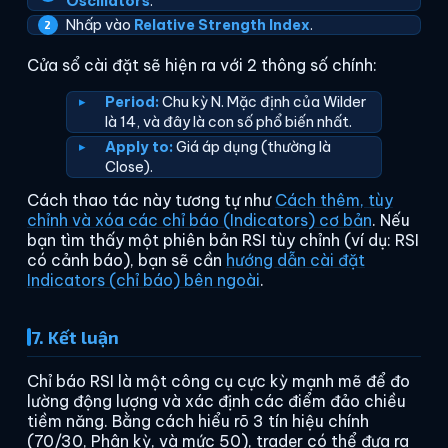
Oscillators
.
Nhấp vào
Relative Strength Index
.
Cửa sổ cài đặt sẽ hiện ra với 2 thông số chính:
Period:
Chu kỳ N. Mặc định của Wilder
là 14, và đây là con số phổ biến nhất.
Apply to:
Giá áp dụng (thường là
Close).
Cách thao tác này tương tự như
Cách thêm, tùy
chỉnh và xóa các chỉ báo (Indicators) cơ bản
. Nếu
bạn tìm thấy một phiên bản RSI tùy chỉnh (ví dụ: RSI
có cảnh báo), bạn sẽ cần
hướng dẫn cài đặt
Indicators (chỉ báo) bên ngoài
.
7. Kết luận
Chỉ báo RSI là một công cụ cực kỳ mạnh mẽ để đo
lường động lượng và xác định các điểm đảo chiều
tiềm năng. Bằng cách hiểu rõ 3 tín hiệu chính
(70/30, Phân kỳ, và mức 50), trader có thể đưa ra