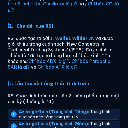
báo Stochastic Oscillator là gì?
hay
Chỉ báo CCI là
gì?
.
2. "Cha đẻ" của RSI
RSI được tạo ra bởi
J. Welles Wilder Jr.
và được
giới thiệu trong cuốn sách "New Concepts in
Technical Trading Systems" (1978). Đây chính là
"thiên tài" đã tạo ra hàng loạt chỉ báo kinh điển
khác như
Chỉ báo ADX là gì?
,
Chỉ báo Parabolic
SAR là gì?
và
Chỉ báo ATR là gì?
.
3. Cấu tạo và Công thức tính toán
RSI được tính toán dựa trên 2 thành phần trong một
chu kỳ (thường là 14):
Average Gain (Trung bình Tăng):
Trung bình
của các nến tăng trong chu kỳ.
Average Loss (Trung bình Giảm):
Trung bình