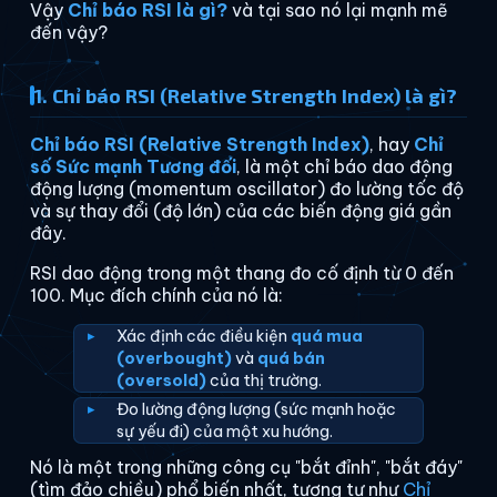
Vậy
Chỉ báo RSI là gì?
và tại sao nó lại mạnh mẽ
đến vậy?
1. Chỉ báo RSI (Relative Strength Index) là gì?
Chỉ báo RSI (Relative Strength Index)
, hay
Chỉ
số Sức mạnh Tương đối
, là một chỉ báo dao động
động lượng (momentum oscillator) đo lường tốc độ
và sự thay đổi (độ lớn) của các biến động giá gần
đây.
RSI dao động trong một thang đo cố định từ 0 đến
100. Mục đích chính của nó là:
Xác định các điều kiện
quá mua
(overbought)
và
quá bán
(oversold)
của thị trường.
Đo lường động lượng (sức mạnh hoặc
sự yếu đi) của một xu hướng.
Nó là một trong những công cụ "bắt đỉnh", "bắt đáy"
(tìm đảo chiều) phổ biến nhất, tương tự như
Chỉ