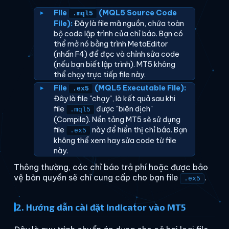
File
(MQL5 Source Code
.mql5
File):
Đây là file mã nguồn, chứa toàn
bộ code lập trình của chỉ báo. Bạn có
thể mở nó bằng trình MetaEditor
(nhấn F4) để đọc và chỉnh sửa code
(nếu bạn biết lập trình). MT5 không
thể chạy trực tiếp file này.
File
(MQL5 Executable File):
.ex5
Đây là file "chạy", là kết quả sau khi
file
được "biên dịch"
.mql5
(Compile). Nền tảng MT5 sẽ sử dụng
file
này để hiển thị chỉ báo. Bạn
.ex5
không thể xem hay sửa code từ file
này.
Thông thường, các chỉ báo trả phí hoặc được bảo
vệ bản quyền sẽ chỉ cung cấp cho bạn file
.
.ex5
2. Hướng dẫn cài đặt Indicator vào MT5