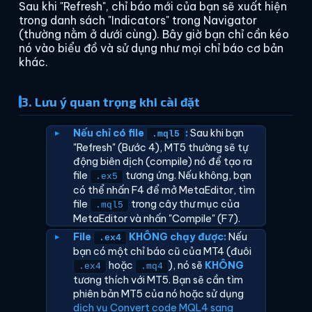
Sau khi "Refresh", chỉ báo mới của bạn sẽ xuất hiện
trong danh sách "Indicators" trong Navigator
(thường nằm ở dưới cùng). Bây giờ bạn chỉ cần kéo
nó vào biểu đồ và sử dụng như mọi chỉ báo cơ bản
khác.
3. Lưu ý quan trọng khi cài đặt
Nếu chỉ có file
:
Sau khi bạn
.mql5
"Refresh" (Bước 4), MT5 thường sẽ tự
động biên dịch (compile) nó để tạo ra
file
tương ứng. Nếu không, bạn
.ex5
có thể nhấn F4 để mở MetaEditor, tìm
file
trong cây thư mục của
.mql5
MetaEditor và nhấn "Compile" (F7).
File
KHÔNG chạy được:
Nếu
.ex4
bạn có một chỉ báo cũ của MT4 (đuôi
hoặc
), nó sẽ
KHÔNG
.ex4
.mq4
tương thích với MT5. Bạn sẽ cần tìm
phiên bản MT5 của nó hoặc sử dụng
dịch vụ Convert code MQL4 sang