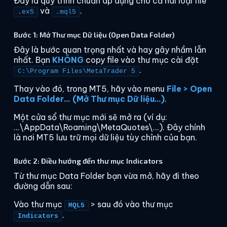
Đây là quy trình chuẩn áp dụng cho cả hai loại file
và
.
.ex5
.mql5
Bước 1: Mở Thư mục Dữ liệu (Open Data Folder)
Đây là bước quan trọng nhất và hay gây nhầm lẫn
nhất. Bạn
KHÔNG
copy file vào thư mục cài đặt
.
C:\Program Files\MetaTrader 5
Thay vào đó, trong MT5, hãy vào menu
File > Open
Data Folder... (Mở Thư mục Dữ liệu...)
.
Một cửa sổ thư mục mới sẽ mở ra (ví dụ:
...\AppData\Roaming\MetaQuotes\...). Đây chính
là nơi MT5 lưu trữ mọi dữ liệu tùy chỉnh của bạn.
Bước 2: Điều hướng đến thư mục Indicators
Từ thư mục Data Folder bạn vừa mở, hãy đi theo
đường dẫn sau:
Vào thư mục
> sau đó vào thư mục
MQL5
.
Indicators