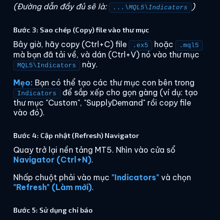
(Đường dẫn đầy đủ sẽ là:
)
...\MQL5\Indicators
Bước 3: Sao chép (Copy) file vào thư mục
Bây giờ, hãy copy (Ctrl+C) file
hoặc
.ex5
.mql5
mà bạn đã tải về, và dán (Ctrl+V) nó vào thư mục
này.
MQL5\Indicators
Mẹo:
Bạn có thể tạo các thư mục con bên trong
để sắp xếp cho gọn gàng (ví dụ: tạo
Indicators
thư mục "Custom", "SupplyDemand" rồi copy file
vào đó).
Bước 4: Cập nhật (Refresh) Navigator
Quay trở lại nền tảng MT5. Nhìn vào cửa sổ
Navigator (Ctrl+N)
.
Nhấp chuột phải vào mục
"Indicators"
và chọn
"Refresh" (Làm mới)
.
Bước 5: Sử dụng chỉ báo