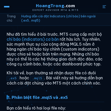
HoangTrong
.com
EXPERT ADVISOR MT4 & MT5
Trang
Hướng dẫn cài đặt Indicators (chỉ báo) bên ngoài
›
chủ
(.ex5, .mql5)
Như đã tìm hiểu ở bài trước, MT5 cung cấp một bộ
chỉ báo (indicators) cơ bản
rất hữu ích. Tuy nhiên,
sức mạnh thực sự của cộng đồng MQL5 nằm ở
hàng ngàn chỉ báo tùy chỉnh (custom indicators)
được chia sẻ hoặc bán trên mạng. Những chỉ báo
này có thể là các hệ thống giao dịch độc đáo, các
công cụ cảnh báo, hoặc các dashboard phức tạp.
Khi tải về, bạn thường sẽ nhận được file có đuôi
hoặc
. Bài viết này sẽ hướng dẫn bạn
.ex5
.mql5
cách cài đặt chúng vào MT5 một cách chính xác.
1. Phân biệt file .mql5 và .ex5
Bạn cần hiểu rõ hai loại file này: