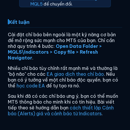
MQL5
để chuyển đổi.
Kết luận
Cài đặt chỉ báo bên ngoài là một kỹ năng cơ bản
để mở rộng sức mạnh cho MT5 của bạn. Chỉ cần
nhớ quy trình 4 bước:
Open Data Folder >
MQL5\Indicators > Copy file > Refresh
Navigator
.
Nhiều chỉ báo tùy chỉnh rất mạnh mẽ và thường là
"bộ não" cho các
EA giao dịch theo chỉ báo
. Nếu
bạn có ý tưởng về một chỉ báo độc quyền, bạn có
thể
học code EA
để tự tạo ra nó.
Sau khi đã có các chỉ báo ưng ý, bạn có thể muốn
MT5 thông báo cho mình khi có tín hiệu. Bài viết
tiếp theo sẽ hướng dẫn bạn
cách thiết lập Cảnh
báo (Alerts) giá và cảnh báo từ Indicators
.