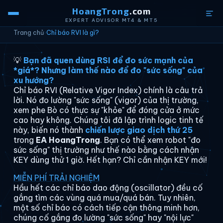
HoangTrong
.com
EXPERT ADVISOR MT4 & MT5
Trang chủ
›
Chỉ báo RVI là gì?
💡
Bạn đã quen dùng RSI để đo sức mạnh của
*giá*? Nhưng làm thế nào để đo "sức sống" của
xu hướng?
Chỉ báo RVI (Relative Vigor Index) chính là câu trả
lời. Nó đo lường "sức sống" (vigor) của thị trường,
xem phe Bò có thực sự "khỏe" để đóng cửa ở mức
cao hay không. Chúng tôi đã lập trình logic tinh tế
này, biến nó thành
chiến lược giao dịch thứ 25
trong
EA HoangTrong
. Bạn có thể xem robot "đo
sức sống" thị trường như thế nào bằng cách nhận
KEY dùng thử 1 giờ. Hết hạn? Chỉ cần nhận KEY mới!
MIỄN PHÍ TRẢI NGHIỆM
Hầu hết các chỉ báo dao động (oscillator) đều cố
gắng tìm các vùng quá mua/quá bán. Tuy nhiên,
một số chỉ báo có cách tiếp cận thông minh hơn,
chúng cố gắng đo lường "sức sống" hay "nội lực"