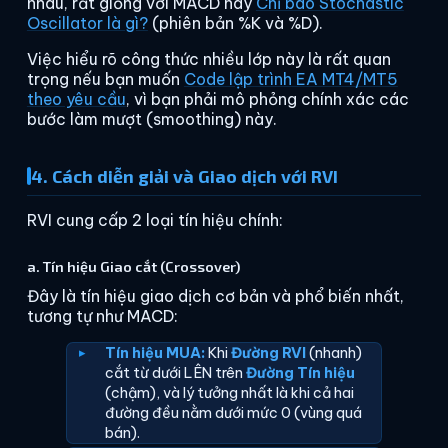
nhau, rất giống với MACD hay
Chỉ báo Stochastic
Oscillator là gì?
(phiên bản %K và %D).
Việc hiểu rõ công thức nhiều lớp này là rất quan
trọng nếu bạn muốn
Code lập trình EA MT4/MT5
theo yêu cầu
, vì bạn phải mô phỏng chính xác các
bước làm mượt (smoothing) này.
4. Cách diễn giải và Giao dịch với RVI
RVI cung cấp 2 loại tín hiệu chính:
a. Tín hiệu Giao cắt (Crossover)
Đây là tín hiệu giao dịch cơ bản và phổ biến nhất,
tương tự như MACD:
Tín hiệu MUA:
Khi
Đường RVI
(nhanh)
cắt từ dưới LÊN trên
Đường Tín hiệu
(chậm), và lý tưởng nhất là khi cả hai
đường đều nằm dưới mức 0 (vùng quá
bán).