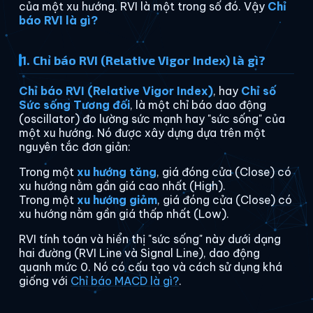
của một xu hướng. RVI là một trong số đó. Vậy
Chỉ
báo RVI là gì?
1. Chỉ báo RVI (Relative Vigor Index) là gì?
Chỉ báo RVI (Relative Vigor Index)
, hay
Chỉ số
Sức sống Tương đối
, là một chỉ báo dao động
(oscillator) đo lường sức mạnh hay "sức sống" của
một xu hướng. Nó được xây dựng dựa trên một
nguyên tắc đơn giản:
Trong một
xu hướng tăng
, giá đóng cửa (Close) có
xu hướng nằm gần giá cao nhất (High).
Trong một
xu hướng giảm
, giá đóng cửa (Close) có
xu hướng nằm gần giá thấp nhất (Low).
RVI tính toán và hiển thị "sức sống" này dưới dạng
hai đường (RVI Line và Signal Line), dao động
quanh mức 0. Nó có cấu tạo và cách sử dụng khá
giống với
Chỉ báo MACD là gì?
.