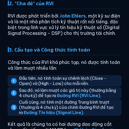
2. "Cha đẻ" của RVI
RVI được phát triển bởi
John Ehlers
, một kỹ sư điện
và là một nhà phân tích kỹ thuật rất nổi tiếng, đặc
biệt trong lĩnh vực xử lý tín hiệu kỹ thuật số (Digital
Signal Processing - DSP) cho thị trường tài chính.
3. Cấu tạo và Công thức tính toán
Công thức của RVI khá phức tạp, nó được tính toán
và làm mượt nhiều lần:
Đầu tiên, nó tính toán sự chênh lệch (Close -
Open) và (High - Low) cho mỗi nến.
Sau đó, nó làm mượt các giá trị này (thường bằng
4 chu kỳ) để tạo ra
Đường RVI (RVI Line)
.
Cuối cùng, nó tính một đường Trung bình trượt
(thường là 4 chu kỳ) của chính Đường RVI để tạo
ra
Đường Tín hiệu (Signal Line)
.
Kết quả là chúng ta có hai đường dao động cắt