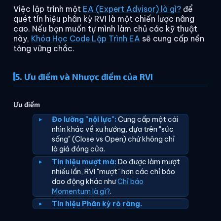
Việc lập trình một
EA (Expert Advisor) là gì?
để
quét tín hiệu phân kỳ RVI là một chiến lược nâng
cao. Nếu bạn muốn tự mình làm chủ các kỹ thuật
này,
Khóa Học Code Lập Trình EA
sẽ cung cấp nền
tảng vững chắc.
5. Ưu điểm và Nhược điểm của RVI
Ưu điểm
Đo lường "nội lực":
Cung cấp một cái
nhìn khác về xu hướng, dựa trên "sức
sống" (Close vs Open) chứ không chỉ
là giá đóng cửa.
Tín hiệu mượt mà:
Do được làm mượt
nhiều lần, RVI "mượt" hơn các chỉ báo
dao động khác như
Chỉ báo
Momentum là gì?
.
Tín hiệu Phân kỳ rõ ràng.