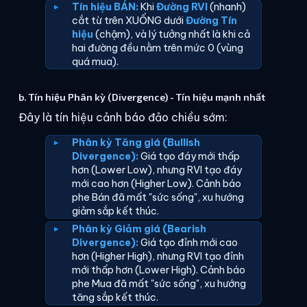
Tín hiệu BÁN:
Khi
Đường RVI
(nhanh)
cắt từ trên XUỐNG dưới
Đường Tín
hiệu
(chậm), và lý tưởng nhất là khi cả
hai đường đều nằm trên mức 0 (vùng
quá mua).
b. Tín hiệu Phân kỳ (Divergence) - Tín hiệu mạnh nhất
Đây là tín hiệu cảnh báo đảo chiều sớm:
Phân kỳ Tăng giá (Bullish
Divergence):
Giá tạo đáy mới thấp
hơn (Lower Low), nhưng RVI tạo đáy
mới cao hơn (Higher Low). Cảnh báo
phe Bán đã mất "sức sống", xu hướng
giảm sắp kết thúc.
Phân kỳ Giảm giá (Bearish
Divergence):
Giá tạo đỉnh mới cao
hơn (Higher High), nhưng RVI tạo đỉnh
mới thấp hơn (Lower High). Cảnh báo
phe Mua đã mất "sức sống", xu hướng
tăng sắp kết thúc.