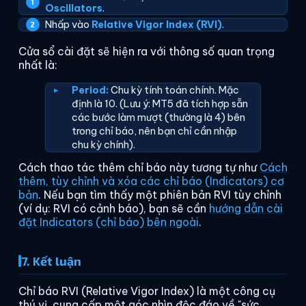
Oscillators
.
Nhấp vào
Relative Vigor Index (RVI)
.
Cửa sổ cài đặt sẽ hiện ra với thông số quan trọng
nhất là:
Period:
Chu kỳ tính toán chính. Mặc
định là 10. (Lưu ý: MT5 đã tích hợp sẵn
các bước làm mượt (thường là 4) bên
trong chỉ báo, nên bạn chỉ cần nhập
chu kỳ chính).
Cách thao tác thêm chỉ báo này tương tự như
Cách
thêm, tùy chỉnh và xóa các chỉ báo (Indicators) cơ
bản
. Nếu bạn tìm thấy một phiên bản RVI tùy chỉnh
(ví dụ: RVI có cảnh báo), bạn sẽ cần
hướng dẫn cài
đặt Indicators (chỉ báo) bên ngoài
.
7. Kết luận
Chỉ báo RVI (Relative Vigor Index) là một công cụ
thú vị, cung cấp một góc nhìn độc đáo về "sức