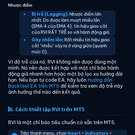
Nhược điểm
Bị trễ (Lagging):
Nhược điểm lớn
nhất. Do được làm mượt nhiều lần
(EMA 4 của EMA 4), tín hiệu giao cắt
của RVI RẤT TRỄ so với hành động giá.
Gây nhầm lẫn:
Rất nhiều tín hiệu giao
cắt "nhiễu" xảy ra ở vùng giữa (quanh
mức 0).
Vì độ trễ của nó, RVI không nên được dùng một
mình. Nó nên được kết hợp với một chỉ báo hành
động giá nhanh hơn hoặc một bộ lọc xu hướng dài
hạn. Nếu bạn tự code EA, hãy luôn
Hướng dẫn
Backtest EA trên MT5
để kiểm tra xem độ trễ này
ảnh hưởng thế nào đến kết quả.
6. Cách thiết lập RVI trên MT5
RVI là một chỉ báo tiêu chuẩn có sẵn trên MT5.
Trên thanh menu, chọn
Insert
>
Indicators
>