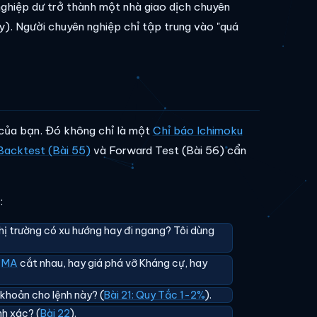
 nghiệp dư trở thành một nhà giao dịch chuyên
y). Người chuyên nghiệp chỉ tập trung vào "quá
 của bạn. Đó không chỉ là một
Chỉ báo Ichimoku
Backtest (Bài 55)
và Forward Test (Bài 56) cẩn
:
thị trường có xu hướng hay đi ngang? Tôi dùng
à
MA
cắt nhau, hay giá phá vỡ Kháng cự, hay
 khoản cho lệnh này? (
Bài 21: Quy Tắc 1-2%
).
nh xác? (
Bài 22
).