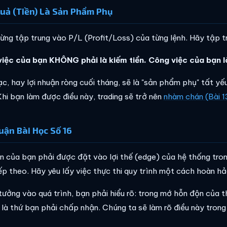
uả (Tiền) Là Sản Phẩm Phụ
ừng tập trung vào P/L (Profit/Loss) của từng lệnh. Hãy tập tr
iệc của bạn KHÔNG phải là kiếm tiền. Công việc của bạn l
ạc, hay lợi nhuận ròng cuối tháng, sẽ là "sản phẩm phụ" tất yế
Khi bạn làm được điều này, trading sẽ trở nên
nhàm chán (Bài 1
uận Bài Học Số 16
in của bạn phải được đặt vào lợi thế (edge) của hệ thống tron
iếp theo. Hãy yêu lấy việc thực thi quy trình một cách hoàn hả
 tưởng vào quá trình, bạn phải hiểu rõ: trong mớ hỗn độn của t
 là thứ bạn phải chấp nhận. Chúng ta sẽ làm rõ điều này tron