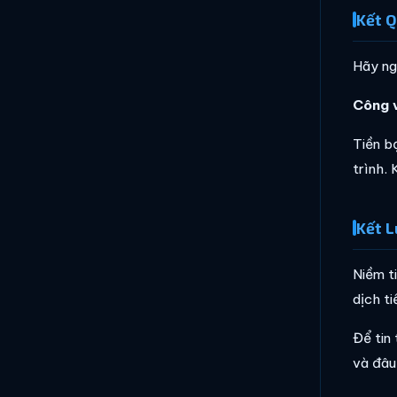
Kết Q
Hãy ng
Công v
Tiền b
trình. 
Kết L
Niềm t
dịch t
Để tin
và đâu