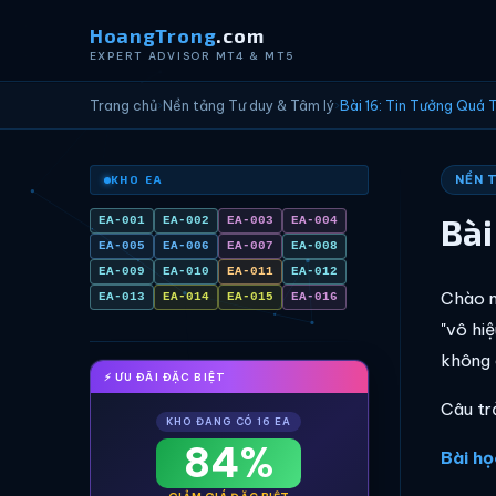
HoangTrong
.com
EXPERT ADVISOR MT4 & MT5
Trang chủ
›
Nền tảng Tư duy & Tâm lý
›
Bài 16: Tin Tưởng Quá 
NỀN 
KHO EA
Bài
EA-001
EA-002
EA-003
EA-004
EA-005
EA-006
EA-007
EA-008
EA-009
EA-010
EA-011
EA-012
Chào m
EA-013
EA-014
EA-015
EA-016
"vô hi
không 
⚡ ƯU ĐÃI ĐẶC BIỆT
Câu tr
KHO ĐANG CÓ 16 EA
84%
Bài họ