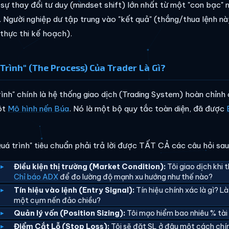
 sự thay đổi tư duy (mindset shift) lớn nhất từ một "con bạc"
. Người nghiệp dư tập trung vào "kết quả" (thắng/thua lệnh nà
(thực thi kế hoạch).
Trình" (The Process) Của Trader Là Gì?
rình" chính là hệ thống giao dịch (Trading System) hoàn chỉnh
ột
Mô hình nến Búa
. Nó là một bộ quy tắc toàn diện, đã được
uá trình" tiêu chuẩn phải trả lời được TẤT CẢ các câu hỏi sau
Điều kiện thị trường (Market Condition):
Tôi giao dịch khi 
Chỉ báo ADX
để đo lường độ mạnh xu hướng như thế nào?
Tín hiệu vào lệnh (Entry Signal):
Tín hiệu chính xác là gì? L
một cụm nến đảo chiều?
Quản lý vốn (Position Sizing):
Tôi mạo hiểm bao nhiêu % tài
Điểm Cắt Lỗ (Stop Loss):
Tôi sẽ đặt SL ở đâu một cách chí