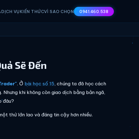
A
DỊCH VỤ
KIẾN THỨC
VÌ SAO CHỌN
0941.460.538
Quả Sẽ Đến
Trader"
. Ở
bài học số 15
, chúng ta đã học cách
g. Nhưng khi không còn giao dịch bằng bản ngã,
o đâu?
ột thứ lớn lao và đáng tin cậy hơn nhiều.