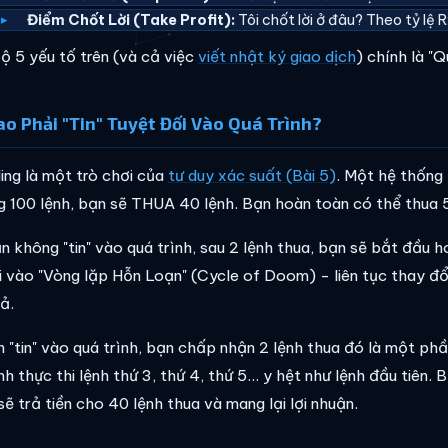
Điểm Chốt Lời (Take Profit):
Tôi chốt lời ở đâu? Theo tỷ lệ 
ộ 5 yếu tố trên (và cả việc
viết nhật ký giao dịch
) chính là "
ao Phải "Tin" Tuyệt Đối Vào Quá Trình?
ding là một trò chơi của
tư duy xác suất (Bài 5)
. Một hệ thống 
ng 100 lệnh, bạn sẽ THUA 40 lệnh. Bạn hoàn toàn có thể thua 5 
n không "tin" vào quá trình, sau 2 lệnh thua, bạn sẽ bắt đầu h
i vào "Vòng lặp Hỗn Loạn" (Cycle of Doom) - liên tục thay đổi
ả.
n "tin" vào quá trình, bạn chấp nhận 2 lệnh thua đó là một ph
nh thực thi lệnh thứ 3, thứ 4, thứ 5... y hệt như lệnh đầu tiên.
ẽ trả tiền cho 40 lệnh thua và mang lại lợi nhuận.