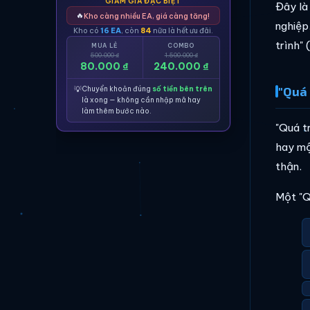
GIẢM GIÁ ĐẶC BIỆT
Đây là
🔥
Kho càng nhiều EA, giá càng tăng!
nghiệp
Kho có
16 EA
, còn
84
nữa là hết ưu đãi.
trình" 
MUA LẺ
COMBO
500.000 ₫
1.500.000 ₫
80.000 ₫
240.000 ₫
"Quá 
💡
Chuyển khoản đúng
số tiền bên trên
là xong — không cần nhập mã hay
làm thêm bước nào.
"Quá t
hay m
thận.
Một "Q