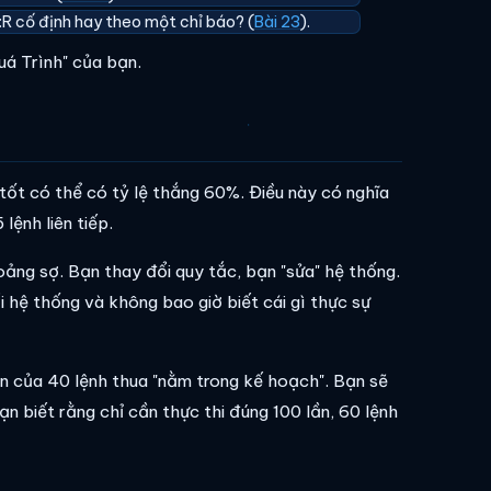
R:R cố định hay theo một chỉ báo? (
Bài 23
).
Quá Trình" của bạn.
tốt có thể có tỷ lệ thắng 60%. Điều này có nghĩa
lệnh liên tiếp.
oảng sợ. Bạn thay đổi quy tắc, bạn "sửa" hệ thống.
 hệ thống và không bao giờ biết cái gì thực sự
ần của 40 lệnh thua "nằm trong kế hoạch". Bạn sẽ
 Bạn biết rằng chỉ cần thực thi đúng 100 lần, 60 lệnh