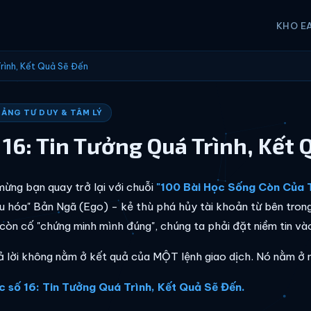
KHO E
Trình, Kết Quả Sẽ Đến
TẢNG TƯ DUY & TÂM LÝ
 16: Tin Tưởng Quá Trình, Kết 
ừng bạn quay trở lại với chuỗi
"100 Bài Học Sống Còn Của 
ệu hóa" Bản Ngã (Ego) - kẻ thù phá hủy tài khoản từ bên tron
còn cố "chứng minh mình đúng", chúng ta phải đặt niềm tin và
ả lời không nằm ở kết quả của MỘT lệnh giao dịch. Nó nằm ở m
c số 16: Tin Tưởng Quá Trình, Kết Quả Sẽ Đến.