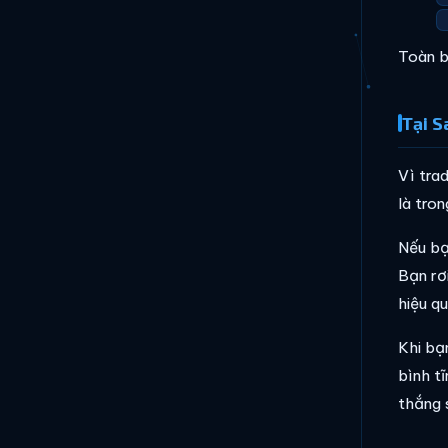
Toàn b
Tại S
Vì tra
là tro
Nếu bạ
Bạn rơ
hiệu qu
Khi bạ
bình tĩ
thắng s