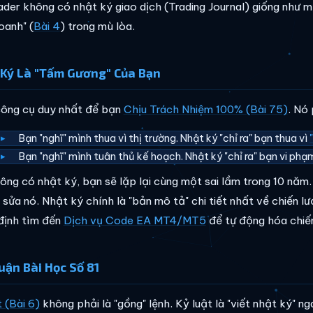
ader không có nhật ký giao dịch (Trading Journal) giống như 
oanh" (
Bài 4
) trong mù lòa.
Ký Là "Tấm Gương" Của Bạn
công cụ duy nhất để bạn
Chịu Trách Nhiệm 100% (Bài 75)
. Nó 
Bạn "nghĩ" mình thua vì thị trường. Nhật ký "chỉ ra" bạn thua vì
Bạn "nghĩ" mình tuân thủ kế hoạch. Nhật ký "chỉ ra" bạn vi ph
ông có nhật ký, bạn sẽ lặp lại cùng một sai lầm trong 10 năm.
 sửa nó. Nhật ký chính là "bản mô tả" chi tiết nhất về chiến lư
định tìm đến
Dịch vụ Code EA MT4/MT5
để tự động hóa chiến
uận Bài Học Số 81
 (Bài 6)
không phải là "gồng" lệnh. Kỷ luật là "viết nhật ký" 