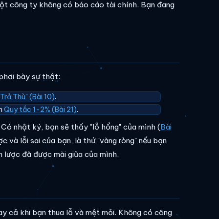
một công ty không có báo cáo tài chính. Bạn đang
phơi bày sự thật:
"Trả Thù" (Bài 10)
.
ạm
Quy tắc 1-2% (Bài 21)
.
 Có nhật ký, bạn sẽ thấy "lỗ hổng" của mình (
Bài
ợc và lỗi sai của bạn, là thứ "vàng ròng" nếu bạn
 lược đã được mài giũa của mình.
ngay cả khi bạn thua lỗ và mệt mỏi. Không có công