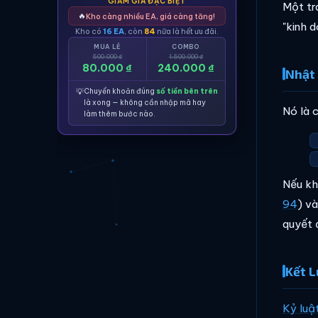
GIẢM GIÁ ĐẶC BIỆT
Một tr
🔥
Kho càng nhiều EA, giá càng tăng!
"kinh d
Kho có
16 EA
, còn
84
nữa là hết ưu đãi.
MUA LẺ
COMBO
500.000 ₫
1.500.000 ₫
80.000 ₫
240.000 ₫
Nhật 
💡
Chuyển khoản đúng
số tiền bên trên
là xong — không cần nhập mã hay
Nó là 
làm thêm bước nào.
Nếu kh
94
) và
quyết 
Kết L
Kỷ luật