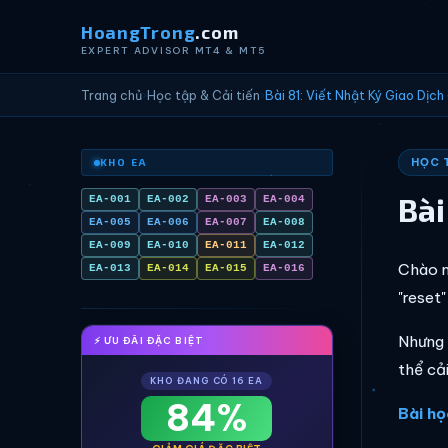
HoangTrong
.com
EXPERT ADVISOR MT4 & MT5
Trang chủ
›
Học tập & Cải tiến
›
Bài 81: Viết Nhật Ký Giao Dịch
HỌC T
KHO EA
Bài
EA-001
EA-002
EA-003
EA-004
EA-005
EA-006
EA-007
EA-008
EA-009
EA-010
EA-011
EA-012
Chào m
EA-013
EA-014
EA-015
EA-016
"reset
Nhưng 
⚡ ƯU ĐÃI ĐẶC BIỆT
thể cả
KHO ĐANG CÓ 16 EA
84%
Bài họ