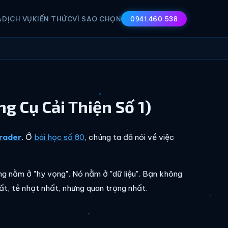
A
DỊCH VỤ
KIẾN THỨC
VÌ SAO CHỌN
0941.460.538
ng Cụ Cải Thiện Số 1)
rader
. Ở
bài học số 80
, chúng ta đã nói về việc
ng nằm ở "hy vọng". Nó nằm ở "dữ liệu". Bạn không
ất, tẻ nhạt nhất, nhưng quan trọng nhất.