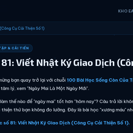
KHO E
 (Công Cụ Cải Thiện Số 1)
ẬP & CẢI TIẾN
 81: Viết Nhật Ký Giao Dịch (Cô
ừng bạn quay trở lại với chuỗi
100 Bài Học Sống Còn Của T
" tâm lý, xem "Ngày Mai Là Một Ngày Mới".
làm thế nào để "ngày mai" tốt hơn "hôm nay"? Câu trả lời khô
i thiện thứ bạn không đo lường. Đây là bài học "xương máu" nh
c số 81: Viết Nhật Ký Giao Dịch (Công Cụ Cải Thiện Số 1).