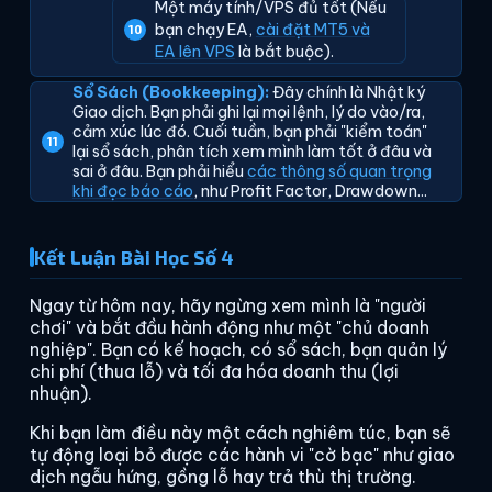
Một máy tính/VPS đủ tốt (Nếu
bạn chạy EA,
cài đặt MT5 và
EA lên VPS
là bắt buộc).
Sổ Sách (Bookkeeping):
Đây chính là Nhật ký
Giao dịch. Bạn phải ghi lại mọi lệnh, lý do vào/ra,
cảm xúc lúc đó. Cuối tuần, bạn phải "kiểm toán"
lại sổ sách, phân tích xem mình làm tốt ở đâu và
sai ở đâu. Bạn phải hiểu
các thông số quan trọng
khi đọc báo cáo
, như Profit Factor, Drawdown...
Kết Luận Bài Học Số 4
Ngay từ hôm nay, hãy ngừng xem mình là "người
chơi" và bắt đầu hành động như một "chủ doanh
nghiệp". Bạn có kế hoạch, có sổ sách, bạn quản lý
chi phí (thua lỗ) và tối đa hóa doanh thu (lợi
nhuận).
Khi bạn làm điều này một cách nghiêm túc, bạn sẽ
tự động loại bỏ được các hành vi "cờ bạc" như giao
dịch ngẫu hứng, gồng lỗ hay trả thù thị trường.