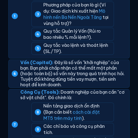
Phương pháp của bạn là gì (Ví
dụ: Giao dịch khi xuất hiện
Mô
hình nến Ba Nến Ngoài Tăng
tại
vùng hỗ trợ)?
Quy tắc Quản lý Vốn (Rủi ro
bao nhiêu % mỗi lệnh?).
Quy tắc vào lệnh và thoát lệnh
(SL/TP).
Vốn (Capital):
Đây là số vốn "khởi nghiệp" của
bạn. Bạn phải chấp nhận có thể mất một phần
(hoặc toàn bộ) số vốn này trong quá trình học hỏi.
Tuyệt đối không dùng tiền vay mượn, tiền sinh
hoạt để kinh doanh.
Công Cụ (Tools):
Doanh nghiệp của bạn cần "cơ
sở vật chất". Đó chính là:
Nền tảng giao dịch ổn định
(Bạn cần biết
cách cài đặt
MT5 trên máy tính
).
Các chỉ báo và công cụ phân
tích.