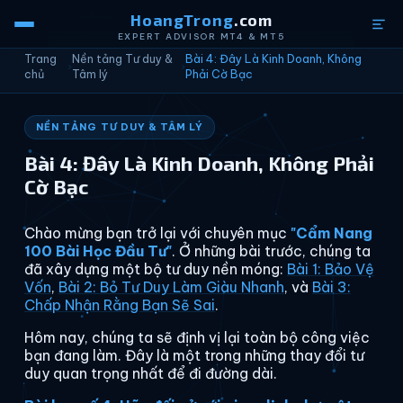
HoangTrong
.com
EXPERT ADVISOR MT4 & MT5
Trang
Nền tảng Tư duy &
Bài 4: Đây Là Kinh Doanh, Không
›
›
chủ
Tâm lý
Phải Cờ Bạc
NỀN TẢNG TƯ DUY & TÂM LÝ
Bài 4: Đây Là Kinh Doanh, Không Phải
Cờ Bạc
Chào mừng bạn trở lại với chuyên mục
"Cẩm Nang
100 Bài Học Đầu Tư"
. Ở những bài trước, chúng ta
đã xây dựng một bộ tư duy nền móng:
Bài 1: Bảo Vệ
Vốn
,
Bài 2: Bỏ Tư Duy Làm Giàu Nhanh
, và
Bài 3:
Chấp Nhận Rằng Bạn Sẽ Sai
.
Hôm nay, chúng ta sẽ định vị lại toàn bộ công việc
bạn đang làm. Đây là một trong những thay đổi tư
duy quan trọng nhất để đi đường dài.