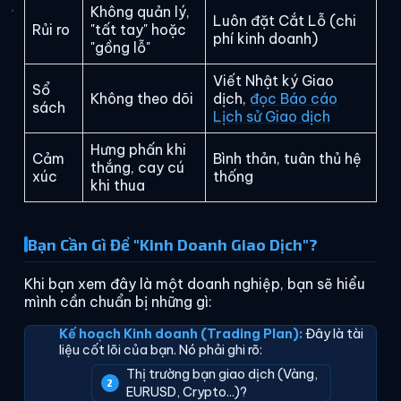
Không quản lý,
Luôn đặt Cắt Lỗ (chi
Rủi ro
"tất tay" hoặc
phí kinh doanh)
"gồng lỗ"
Viết Nhật ký Giao
Sổ
Không theo dõi
dịch,
đọc Báo cáo
sách
Lịch sử Giao dịch
Hưng phấn khi
Cảm
Bình thản, tuân thủ hệ
thắng, cay cú
xúc
thống
khi thua
Bạn Cần Gì Để "Kinh Doanh Giao Dịch"?
Khi bạn xem đây là một doanh nghiệp, bạn sẽ hiểu
mình cần chuẩn bị những gì:
Kế hoạch Kinh doanh (Trading Plan):
Đây là tài
liệu cốt lõi của bạn. Nó phải ghi rõ:
Thị trường bạn giao dịch (Vàng,
EURUSD, Crypto...)?