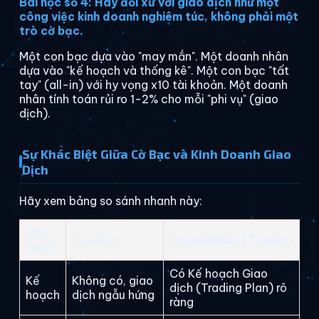
Bài học số 4: Hãy đối xử với giao dịch như một
công việc kinh doanh nghiêm túc, không phải một
trò cờ bạc.
Một con bạc dựa vào "may mắn". Một doanh nhân
dựa vào "kế hoạch và thống kê". Một con bạc "tất
tay" (all-in) với hy vọng x10 tài khoản. Một doanh
nhân tính toán rủi ro 1-2% cho mỗi "phi vụ" (giao
dịch).
Sự Khác Biệt Giữa Cờ Bạc và Kinh Doanh Giao
Dịch
Hãy xem bảng so sánh nhanh này:
Đặc
Con Bạc
Doanh Nhân (Trader)
Điểm
Có Kế hoạch Giao
Kế
Không có, giao
dịch (Trading Plan) rõ
hoạch
dịch ngẫu hứng
ràng