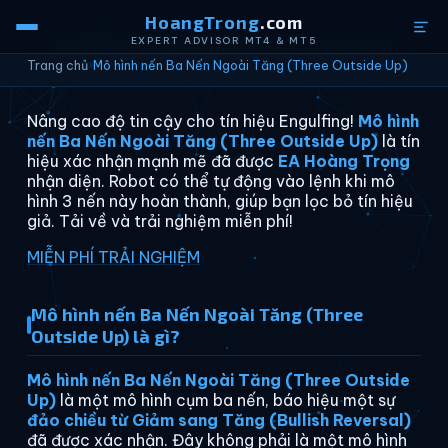
HoangTrong
.com
EXPERT ADVISOR MT4 & MT5
Trang chủ
›
Mô hình nến Ba Nến Ngoài Tăng (Three Outside Up)
Nâng cao độ tin cậy cho tín hiệu Engulfing!
Mô hình
nến Ba Nến Ngoài Tăng (Three Outside Up)
là tín
hiệu xác nhận mạnh mẽ đã được
EA Hoàng Trọng
nhận diện. Robot có thể tự động vào lệnh khi mô
hình 3 nến này hoàn thành, giúp bạn lọc bỏ tín hiệu
giả. Tải về và trải nghiệm miễn phí!
MIỄN PHÍ TRẢI NGHIỆM
Mô hình nến Ba Nến Ngoài Tăng (Three
Outside Up) là gì?
Mô hình nến Ba Nến Ngoài Tăng (Three Outside
Up)
là một mô hình cụm ba nến, báo hiệu một sự
đảo chiều từ Giảm sang Tăng (Bullish Reversal)
đã được xác nhận. Đây không phải là một mô hình