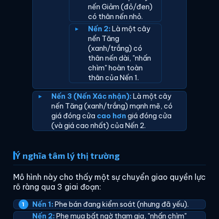
nến Giảm (đỏ/đen)
có thân nến nhỏ.
Nến 2:
Là một cây
nến Tăng
(xanh/trắng) có
thân nến dài, "nhấn
chìm" hoàn toàn
thân của Nến 1.
Nến 3 (Nến Xác nhận):
Là một cây
nến Tăng (xanh/trắng) mạnh mẽ, có
giá đóng cửa
cao hơn
giá đóng cửa
(và giá cao nhất) của Nến 2.
Ý nghĩa tâm lý thị trường
Mô hình này cho thấy một sự chuyển giao quyền lực
rõ ràng qua 3 giai đoạn:
Nến 1:
Phe bán đang kiểm soát (nhưng đã yếu).
Nến 2:
Phe mua bất ngờ tham gia, "nhấn chìm"