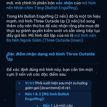
mới, mà chính là phiên bản
xác nhận
của
mô hình
nến Nhấn chìm Tăng (Bullish Engulfing)
.
Trong khi Bullish Engulfing (2 nến) đã là một tín hiệu
mạnh, mô hình Three Outside Up (3 nến) bổ sung
thêm cây nến thứ ba để xác nhận rằng phe mua đã
thực sự giành quyền kiểm soát và sẵn sàng tiếp tục
đẩy giá lên. Mô hình đối lập của nó là
mô hình nến
Ba Nến Ngoài Giảm (Three Outside Down)
.
Đặc điểm nhận dạng mô hình Three Outside
Up
Để xác định đúng mô hình này, bạn cần tìm một
cụm 3 nến với các đặc điểm sau:
Vị trí:
Phải xuất hiện sau một xu hướng
giảm giá (downtrend) rõ rệt.
Nến 1 & 2 (Mô hình Bullish
Engulfing):
Nến 1:
Là một cây