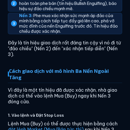
hoàn toàn phe bán (tín hiệu Bullish Engulfing), báo
hiệu sự đảo chiều mạnh mẽ.
Nến 3:
Phe mua xác nhận sức mạnh áp đảo của
mình bằng cách tiếp tục đẩy giá lên cao, phá vỡ
mức đỉnh của nến Engulfing trước đó. Tín hiệu đảo
chiều được xác nhận.
Đây là tín hiệu giao dịch rất đáng tin cậy vì nó đi từ
"đảo chiều" (Nến 2) đến "xác nhận tiếp diễn" (Nến
3).
Cách giao dịch với mô hình Ba Nến Ngoài
Tăng
Vì đây là một tín hiệu đã được xác nhận, nhà giao
dịch có thể vào lệnh Mua (Buy) ngay khi Nến 3
đóng cửa.
1. Vào lệnh và Đặt Stop Loss
Lệnh Mua (Buy) có thể được thực hiện bằng cách
đặt lệnh Market (Mua/Bán tức thì)
sau khi Nến 3