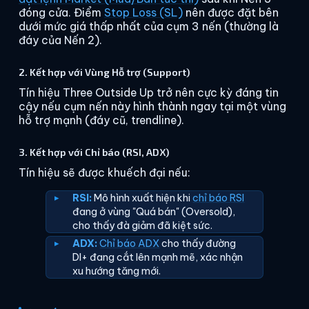
đóng cửa. Điểm
Stop Loss (SL)
nên được đặt bên
dưới mức giá thấp nhất của cụm 3 nến (thường là
đáy của Nến 2).
2. Kết hợp với Vùng Hỗ trợ (Support)
Tín hiệu Three Outside Up trở nên cực kỳ đáng tin
cậy nếu cụm nến này hình thành ngay tại một vùng
hỗ trợ mạnh (đáy cũ, trendline).
3. Kết hợp với Chỉ báo (RSI, ADX)
Tín hiệu sẽ được khuếch đại nếu:
RSI:
Mô hình xuất hiện khi
chỉ báo RSI
đang ở vùng "Quá bán" (Oversold),
cho thấy đà giảm đã kiệt sức.
ADX:
Chỉ báo ADX
cho thấy đường
DI+ đang cắt lên mạnh mẽ, xác nhận
xu hướng tăng mới.