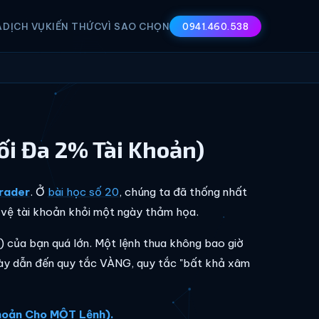
A
DỊCH VỤ
KIẾN THỨC
VÌ SAO CHỌN
0941.460.538
ối Đa 2% Tài Khoản)
rader
. Ở
bài học số 20
, chúng ta đã thống nhất
 vệ tài khoản khỏi một ngày thảm họa.
h) của bạn quá lớn. Một lệnh thua không bao giờ
này dẫn đến quy tắc VÀNG, quy tắc "bất khả xâm
Khoản Cho MỘT Lệnh).