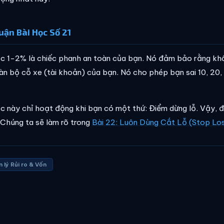
uận Bài Học Số 21
c 1-2% là chiếc phanh an toàn của bạn. Nó đảm bảo rằng kh
àn bộ cỗ xe (tài khoản) của bạn. Nó cho phép bạn sai 10, 20, 
c này chỉ hoạt động khi bạn có một thứ: Điểm dừng lỗ. Vậy, điể
Chúng ta sẽ làm rõ trong
Bài 22: Luôn Dùng Cắt Lỗ (Stop Lo
 lý Rủi ro & Vốn