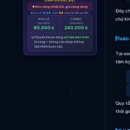
GIẢM GIÁ ĐẶC BIỆT
🔥
Kho càng nhiều EA, giá càng tăng!
Đây ch
Kho có
16 EA
, còn
84
nữa là hết ưu đãi.
chứ kh
MUA LẺ
COMBO
500.000 ₫
1.500.000 ₫
80.000 ₫
240.000 ₫
Toán 
💡
Chuyển khoản đúng
số tiền bên trên
là xong — không cần nhập mã hay
làm thêm bước nào.
Tại sa
tâm bạ
Quy tắ
thời g