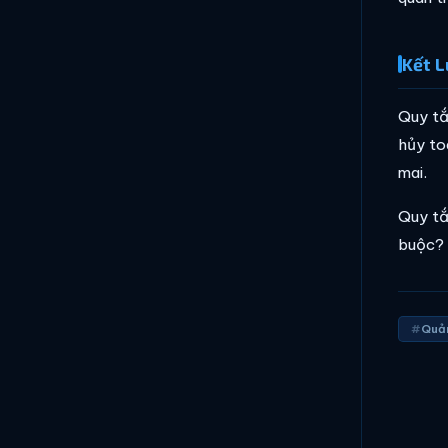
Kết L
Quy tắ
hủy to
mai.
Quy tắ
buộc? 
Quản