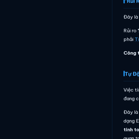
"Rủi 
Đây là 
Rủi ro
phải
T
Công t
Tự Độ
Việc tí
đang c
Đây là
dạng E
tính t
quan t