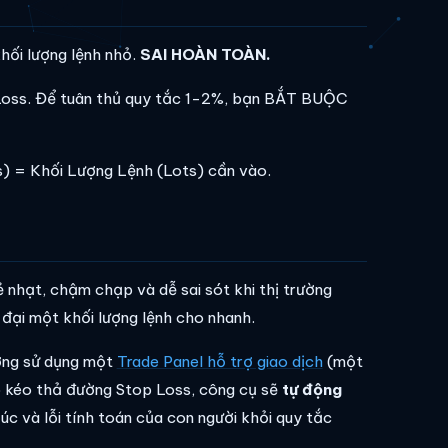
khối lượng lệnh nhỏ.
SAI HOÀN TOÀN.
 Loss. Để tuân thủ quy tắc 1-2%, bạn BẮT BUỘC
) = Khối Lượng Lệnh (Lots) cần vào.
tẻ nhạt, chậm chạp và dễ sai sót khi thị trường
 đại một khối lượng lệnh cho nhanh.
ường sử dụng một
Trade Panel hỗ trợ giao dịch
(một
ó kéo thả đường Stop Loss, công cụ sẽ
tự động
c và lỗi tính toán của con người khỏi quy tắc