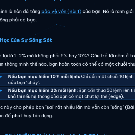
ính là hòn đá tảng
bảo vệ vốn (Bài 1)
của bạn. Nó là ranh giới
ông phải cờ bạc.
Học Của Sự Sống Sót
o lại là 1-2% mà không phải 5% hay 10%? Câu trả lời nằm ở t
n thông minh thế nào, bạn hoàn toàn có thể có một chuỗi thua
Nếu bạn mạo hiểm 10% mỗi lệnh:
Chỉ cần một chuỗi 10 lệnh 
của bạn "cháy".
Nếu bạn mạo hiểm 2% mỗi lệnh:
Bạn cần thua 50 lệnh liên ti
khả thi nếu hệ thống của bạn có một chút lợi thế (edge).
c này cho phép bạn "sai" rất nhiều lần mà vẫn còn "sống" (Bà
ian để phát huy tác dụng.