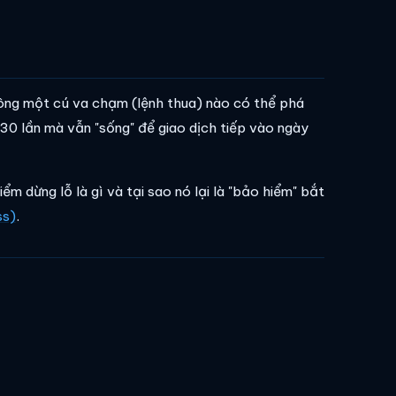
ông một cú va chạm (lệnh thua) nào có thể phá
30 lần mà vẫn "sống" để giao dịch tiếp vào ngày
m dừng lỗ là gì và tại sao nó lại là "bảo hiểm" bắt
ss)
.