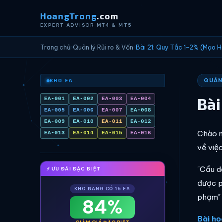
HoangTrong
.com
EXPERT ADVISOR MT4 & MT5
Trang chủ
›
Quản lý Rủi ro & Vốn
›
Bài 21: Quy Tắc 1-2% (Mạo 
QUẢN 
KHO EA
Bài
EA-001
EA-002
EA-003
EA-004
EA-005
EA-006
EA-007
EA-008
EA-009
EA-010
EA-011
EA-012
Chào m
EA-013
EA-014
EA-015
EA-016
về việ
"Cầu d
⚡ ƯU ĐÃI ĐẶC BIỆT
được p
KHO ĐANG CÓ 16 EA
phạm" 
84%
Bài họ