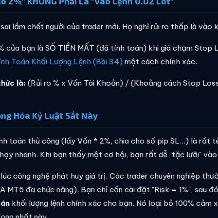
Ro 2%" KHÔNG Phải Là "Vào Lệnh 0.02 Lot"
sai lầm chết người của trader mới. Họ nghĩ rủi ro thấp là vào 
 % của bạn là SỐ TIỀN MẤT (đã tính toán) khi giá chạm Stop
ính Toán Khối Lượng Lệnh (Bài 34)
một cách chính xác.
hức là:
(Rủi ro % x Vốn Tài Khoản) / (Khoảng cách Stop Loss
ng Hóa Kỷ Luật Sắt Này
nh toán thủ công (lấy Vốn * 2%, chia cho số pip SL...) là rất 
hạy nhanh. Khi bạn thấy một cơ hội, bạn rất dễ "tặc lưỡi" vào
 lúc công nghệ phát huy giá trị. Các trader chuyên nghiệp th
A MT5 đa chức năng). Bạn chỉ cần cài đặt "Risk = 1%", sau đ
oán
khối lượng lệnh chính xác cho bạn. Nó loại bỏ 100% cảm xú
rọng nhất này.