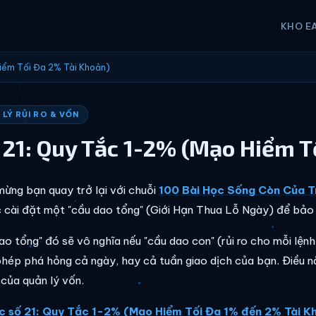
KHO E
Hiểm Tối Đa 2% Tài Khoản)
LÝ RỦI RO & VỐN
 21: Quy Tắc 1-2% (Mạo Hiểm T
ừng bạn quay trở lại với chuỗi
100 Bài Học Sống Còn Của T
c cài đặt một "cầu dao tổng" (Giới Hạn Thua Lỗ Ngày) để bảo
ao tổng" đó sẽ vô nghĩa nếu "cầu dao con" (rủi ro cho mỗi lện
hép phá hỏng cả ngày, hay cả tuần giao dịch của bạn. Điều 
của quản lý vốn.
c số 21: Quy Tắc 1-2% (Mạo Hiểm Tối Đa 1% đến 2% Tài 