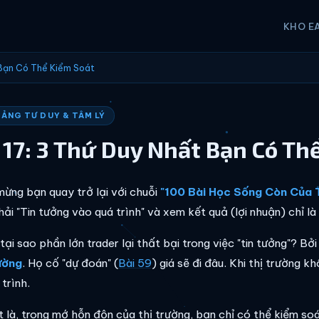
KHO E
 Bạn Có Thể Kiểm Soát
TẢNG TƯ DUY & TÂM LÝ
 17: 3 Thứ Duy Nhất Bạn Có Th
ừng bạn quay trở lại với chuỗi
"100 Bài Học Sống Còn Của 
hải "Tin tưởng vào quá trình" và xem kết quả (lợi nhuận) chỉ l
tại sao phần lớn trader lại thất bại trong việc "tin tưởng"? B
ường
. Họ cố "dự đoán" (
Bài 59
) giá sẽ đi đâu. Khi thị trường k
trình.
t là, trong mớ hỗn độn của thị trường, bạn chỉ có thể kiểm so