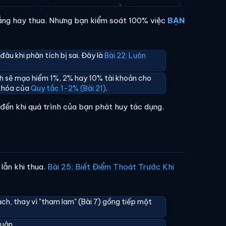
hắng hay thua. Nhưng bạn kiểm soát 100% việc
BẠN
âu khi phân tích bị sai. Đây là
Bài 22: Luôn
h sẽ mạo hiểm 1%, 2% hay 10% tài khoản cho
a khóa của
Quy tắc 1-2% (Bài 21)
.
 đến khi quá trình của bạn phát huy tác dụng.
lẫn khi thua.
Bài 25: Biết Điểm Thoát Trước Khi
hoạch, thay vì "tham lam" (Bài 7) gồng tiếp một
huận.