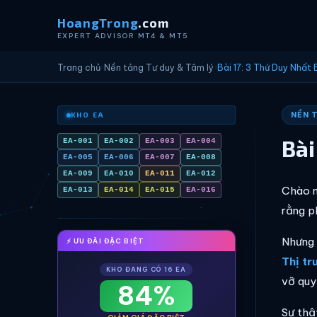
HoangTrong
.com
EXPERT ADVISOR MT4 & MT5
Trang chủ
›
Nền tảng Tư duy & Tâm lý
›
Bài 17: 3 Thứ Duy Nhất
NỀN 
KHO EA
Bài
EA-001
EA-002
EA-003
EA-004
EA-005
EA-006
EA-007
EA-008
EA-009
EA-010
EA-011
EA-012
Chào m
EA-013
EA-014
EA-015
EA-016
rằng p
Nhưng 
⚡ ƯU ĐÃI ĐẶC BIỆT
Thị tr
KHO ĐANG CÓ 16 EA
vỡ quy 
84%
Sự thậ