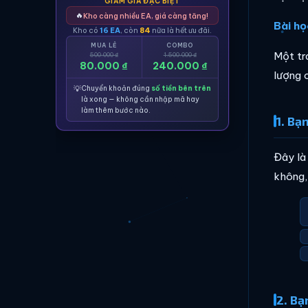
GIẢM GIÁ ĐẶC BIỆT
🔥
Kho càng nhiều EA, giá càng tăng!
Bài họ
Kho có
16 EA
, còn
84
nữa là hết ưu đãi.
MUA LẺ
COMBO
Một tr
500.000 ₫
1.500.000 ₫
80.000 ₫
240.000 ₫
lượng 
💡
Chuyển khoản đúng
số tiền bên trên
là xong — không cần nhập mã hay
làm thêm bước nào.
1. Bạ
Đây là
không,
2. Bạ