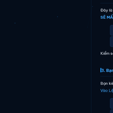
Đây là
SẼ MẤ
Kiểm s
3. Bạ
Bạn ki
Vào L