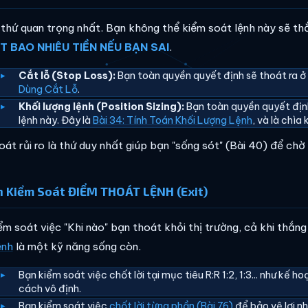
 thứ quan trọng nhất. Bạn không thể kiểm soát lệnh này sẽ t
T BAO NHIÊU TIỀN NẾU BẠN SAI
.
Cắt lỗ (Stop Loss):
Bạn toàn quyền quyết định sẽ thoát ra ở đ
Dùng Cắt Lỗ
.
Khối lượng lệnh (Position Sizing):
Bạn toàn quyền quyết địn
lệnh này. Đây là
Bài 34: Tính Toán Khối Lượng Lệnh
, và là chì
oát rủi ro là thứ duy nhất giúp bạn "sống sót" (Bài 40) để chờ
n Kiểm Soát ĐIỂM THOÁT LỆNH (Exit)
ểm soát việc "Khi nào" bạn thoát khỏi thị trường, cả khi thắng 
ệnh
là một kỹ năng sống còn.
Bạn kiểm soát việc chốt lời tại mục tiêu R:R 1:2, 1:3... như kế 
cách vô định.
Bạn kiểm soát việc
chốt lời từng phần (Bài 76)
để bảo vệ lợi n