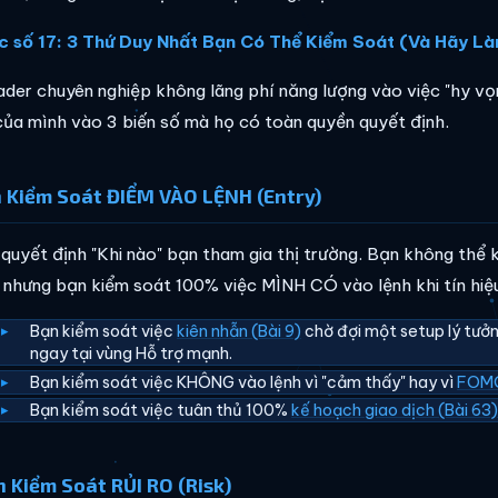
c số 17: 3 Thứ Duy Nhất Bạn Có Thể Kiểm Soát (Và Hãy Là
ader chuyên nghiệp không lãng phí năng lượng vào việc "hy vọ
của mình vào 3 biến số mà họ có toàn quyền quyết định.
n Kiểm Soát ĐIỂM VÀO LỆNH (Entry)
 quyết định "Khi nào" bạn tham gia thị trường. Bạn không thể k
 nhưng bạn kiểm soát 100% việc MÌNH CÓ vào lệnh khi tín 
Bạn kiểm soát việc
kiên nhẫn (Bài 9)
chờ đợi một setup lý tưở
ngay tại vùng Hỗ trợ mạnh.
Bạn kiểm soát việc KHÔNG vào lệnh vì "cảm thấy" hay vì
FOMO 
Bạn kiểm soát việc tuân thủ 100%
kế hoạch giao dịch (Bài 63
n Kiểm Soát RỦI RO (Risk)