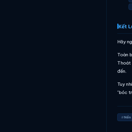
Kết L
Hãy ng
Toàn b
Thoát 
đến.
Tuy nh
"bóc t
Nền 