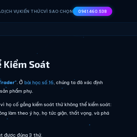
A
DỊCH VỤ
KIẾN THỨC
VÌ SAO CHỌN
0941.460.538
ể Kiểm Soát
Trader"
. Ở
bài học số 16
, chúng ta đã xác định
à sản phẩm phụ.
ởi vì họ cố gắng kiểm soát thứ không thể kiểm soát:
hông làm theo ý họ, họ tức giận, thất vọng, và phá
át được đúng 3 thứ.