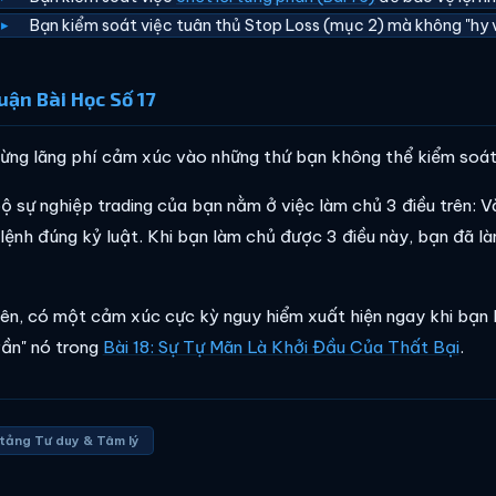
Bạn kiểm soát việc tuân thủ Stop Loss (mục 2) mà không "hy v
uận Bài Học Số 17
ừng lãng phí cảm xúc vào những thứ bạn không thể kiểm soát 
ộ sự nghiệp trading của bạn nằm ở việc làm chủ 3 điều trên: V
lệnh đúng kỷ luật. Khi bạn làm chủ được 3 điều này, bạn đã là
iên, có một cảm xúc cực kỳ nguy hiểm xuất hiện ngay khi bạn 
rần" nó trong
Bài 18: Sự Tự Mãn Là Khởi Đầu Của Thất Bại
.
tảng Tư duy & Tâm lý