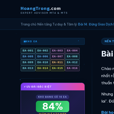
HoangTrong
.com
EXPERT ADVISOR MT4 & MT5
Trang chủ
›
Nền tảng Tư duy & Tâm lý
›
Bài 14: Đừng Giao Dịch
NỀN 
KHO EA
Bài
EA-001
EA-002
EA-003
EA-004
EA-005
EA-006
EA-007
EA-008
EA-009
EA-010
EA-011
EA-012
Chào m
EA-013
EA-014
EA-015
EA-016
nhất r
thuần 
⚡ ƯU ĐÃI ĐẶC BIỆT
Nhưng 
KHO ĐANG CÓ 16 EA
lai". Đ
84%
Bài họ