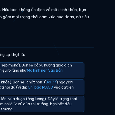
. Nếu bạn không ổn định về mặt tinh thần, bạn
 gồm mọi trạng thái cảm xúc cực đoan, cả tiêu
ng sự thật là:
bị sếp mắng). Bạn sẽ có xu hướng giao dịch
 hiệu rõ ràng như
Mô hình nến Sao Bắn
 khỏe). Bạn sẽ "chốt non" (
Bài 77
) ngay khi
ã hội đủ (ví dụ:
Chỉ báo MACD
vừa cắt lên
 lớn, vừa được tăng lương). Đây là trạng thái
ĩ mình là "vua" của thị trường, bạn bắt đầu
ị trường.