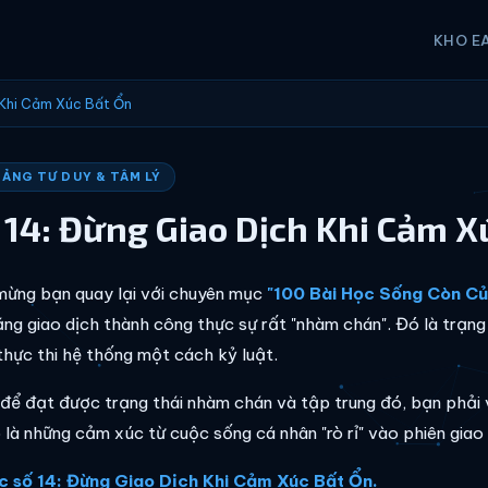
KHO E
 Khi Cảm Xúc Bất Ổn
TẢNG TƯ DUY & TÂM LÝ
 14: Đừng Giao Dịch Khi Cảm X
ừng bạn quay lại với chuyên mục
"100 Bài Học Sống Còn Củ
ằng giao dịch thành công thực sự rất "nhàm chán". Đó là trạng 
thực thi hệ thống một cách kỷ luật.
để đạt được trạng thái nhàm chán và tập trung đó, bạn phải 
ó là những cảm xúc từ cuộc sống cá nhân "rò rỉ" vào phiên giao
c số 14: Đừng Giao Dịch Khi Cảm Xúc Bất Ổn.