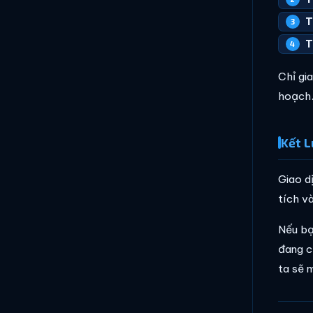
T
T
Chỉ gi
hoạch
Kết L
Giao d
tích v
Nếu bạ
đang c
ta sẽ 