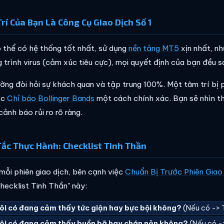
rí Của Bạn Là Công Cụ Giao Dịch Số 1
 thể có hệ thống tốt nhất, sử dụng
nền tảng MT5
xịn nhất, nh
 trình virus (cảm xúc tiêu cực), mọi quyết định của bạn đều sa
ường đòi hỏi sự khách quan và tập trung 100%. Một tâm trí bị
ọc
Chỉ báo Bollinger Bands
một cách chính xác. Bạn sẽ nhìn th
ảnh báo rủi ro rõ ràng.
ắc Thực Hành: Checklist Tinh Thần
mỗi phiên giao dịch, bên cạnh việc
Chuẩn Bị Trước Phiên Giao
Checklist Tinh Thần" này:
ôi có đang cảm thấy tức giận hay bực bội không?
(Nếu có -> 
ôi có đang cảm thấy buồn bã hay chán nản không?
(Nếu có -