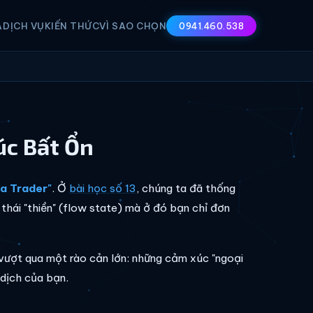
A
DỊCH VỤ
KIẾN THỨC
VÌ SAO CHỌN
0941.460.538
úc Bất Ổn
a Trader"
. Ở
bài học số 13
, chúng ta đã thống
thái "thiền" (flow state) mà ở đó bạn chỉ đơn
vượt qua một rào cản lớn: những cảm xúc "ngoại
 dịch của bạn.