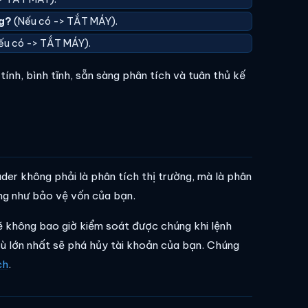
ng?
(Nếu có -> TẮT MÁY).
ếu có -> TẮT MÁY).
tính, bình tĩnh, sẵn sàng phân tích và tuân thủ kế
der không phải là phân tích thị trường, mà là phân
ọng như bảo vệ vốn của bạn.
 không bao giờ kiểm soát được chúng khi lệnh
hù lớn nhất sẽ phá hủy tài khoản của bạn. Chúng
ch
.