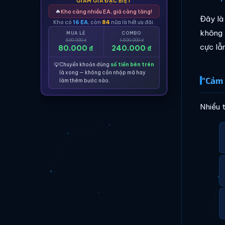
GIẢM GIÁ ĐẶC BIỆT
🔥
Kho càng nhiều EA, giá càng tăng!
Đây là
Kho có
16 EA
, còn
84
nữa là hết ưu đãi.
không 
MUA LẺ
COMBO
500.000 ₫
1.500.000 ₫
cực lẫn
80.000 ₫
240.000 ₫
💡
Chuyển khoản đúng
số tiền bên trên
là xong — không cần nhập mã hay
"Cảm 
làm thêm bước nào.
Nhiều 