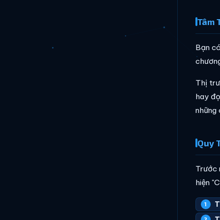
Tâm T
Bạn có
chương
Thị tr
hay đ
những c
Quy T
Trước 
hiện "
T
T