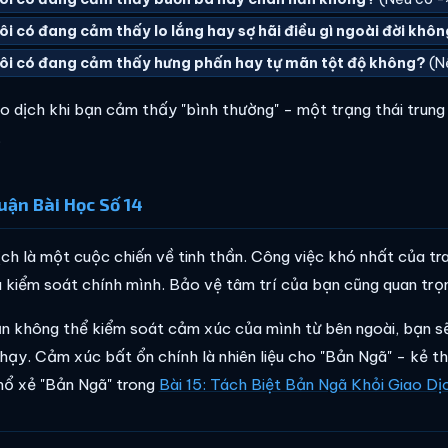
ôi có đang cảm thấy lo lắng hay sợ hãi điều gì ngoài đời khô
ôi có đang cảm thấy hưng phấn hay tự mãn tột độ không?
(N
ao dịch khi bạn cảm thấy "bình thường" - một trạng thái trung 
.
uận Bài Học Số 14
ịch là một cuộc chiến về tinh thần. Công việc khó nhất của tra
à kiểm soát chính mình. Bảo vệ tâm trí của bạn cũng quan tr
n không thể kiểm soát cảm xúc của mình từ bên ngoài, bạn sẽ
hạy. Cảm xúc bất ổn chính là nhiên liệu cho "Bản Ngã" - kẻ t
mổ xẻ "Bản Ngã" trong
Bài 15: Tách Biệt Bản Ngã Khỏi Giao Dị