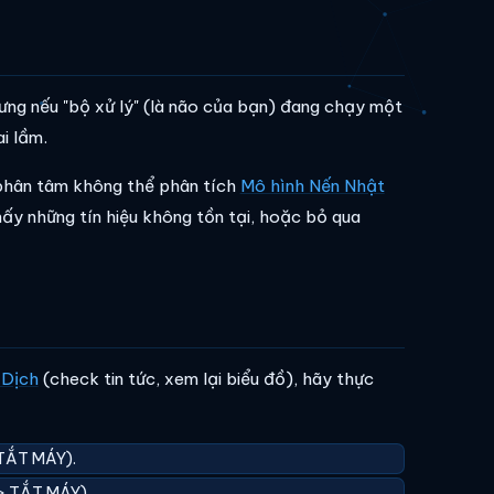
ưng nếu "bộ xử lý" (là não của bạn) đang chạy một
i lầm.
 phân tâm không thể phân tích
Mô hình Nến Nhật
ấy những tín hiệu không tồn tại, hoặc bỏ qua
 Dịch
(check tin tức, xem lại biểu đồ), hãy thực
TẮT MÁY).
> TẮT MÁY).