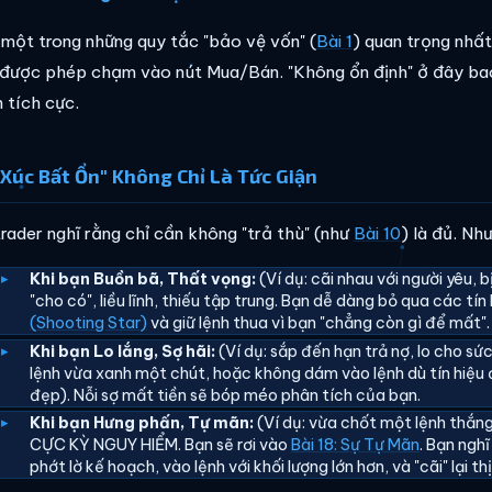
 một trong những quy tắc "bảo vệ vốn" (
Bài 1
) quan trọng nhất
được phép chạm vào nút Mua/Bán. "Không ổn định" ở đây bao
 tích cực.
Xúc Bất Ổn" Không Chỉ Là Tức Giận
trader nghĩ rằng chỉ cần không "trả thù" (như
Bài 10
) là đủ. Như
Khi bạn Buồn bã, Thất vọng:
(Ví dụ: cãi nhau với người yêu, 
"cho có", liều lĩnh, thiếu tập trung. Bạn dễ dàng bỏ qua các tín
(Shooting Star)
và giữ lệnh thua vì bạn "chẳng còn gì để mất".
Khi bạn Lo lắng, Sợ hãi:
(Ví dụ: sắp đến hạn trả nợ, lo cho sức
lệnh vừa xanh một chút, hoặc không dám vào lệnh dù tín hiệu đ
đẹp). Nỗi sợ mất tiền sẽ bóp méo phân tích của bạn.
Khi bạn Hưng phấn, Tự mãn:
(Ví dụ: vừa chốt một lệnh thắng
CỰC KỲ NGUY HIỂM. Bạn sẽ rơi vào
Bài 18: Sự Tự Mãn
. Bạn ngh
phớt lờ kế hoạch, vào lệnh với khối lượng lớn hơn, và "cãi" lại th