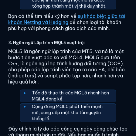
các lệnh trên cùng một mã sẽ được
tổng hợp thành một vị thế duy nhất.
Bạn có thể tìm hiểu kỹ hơn về
sự khác biệt giữa tài
khoản Netting và Hedging
để chọn loại tài khoản
phù hợp với phong cách giao dịch của mình.
3. Ngôn ngữ Lập trình MQL5 vượt trội
MQL5 là ngôn ngữ lập trình của MT5, và nó là một
bước tiến vượt bậc so với MQL4. MQL5 dựa trên
C++, là ngôn ngữ lập trình hướng đối tượng (OOP),
cho phép các lập trình viên tạo ra các EA, chỉ báo
(Indicators) và script phức tạp hơn, nhanh hơn và
hiệu quả hơn.
Tốc độ thực thi của MQL5 nhanh hơn
MQL4 đáng kể.
Cộng đồng MQL5 phát triển mạnh
mẽ, cung cấp một kho tài nguyên
khổng lồ.
Đây chính là lý do các công cụ ngày càng phức tạp
và thông minh hơn ra đời. Nếu bạn muốn tự mình