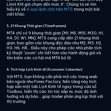
Limit KHI giá chạm đến mức X". Chúng ta sẽ tìm
hiểu kỹ về
6 loại lệnh chờ trên MT5
trong một bài
viết khác.
5. 21 Khung Thời gian (Timeframes)
MT4 chỉ có 9 khung thời gian (M1, M5, M15, M30, H1,
H4, D1, W1, MN). MT5 cung cấp đến 21 khung thời
gian, bao gồm các khung độc đáo như M2, M3, H2,
H3, H6, H8... Điều này cho phép các nhà phân tích
kỹ thuật "zoom" chi tiết hơn vào hành động giá và
tìm kiếm các cơ hội mà MT4 bỏ lỡ.
6. Tích hợp Lịch Kinh tế (Economic Calendar)
Với MT5, bạn không cần phải mở các trang web
bên ngoài như Forex Factory. Nền tảng này tích
hợp sẵn một tab Lịch Kinh tế ngay trong cửa sổ
Toolbox, hiển thị các tin tức sắp ra, mức độ ảnh
hưởng và dự báo... giúp trader phản ứng kịp thời với
thị trường.