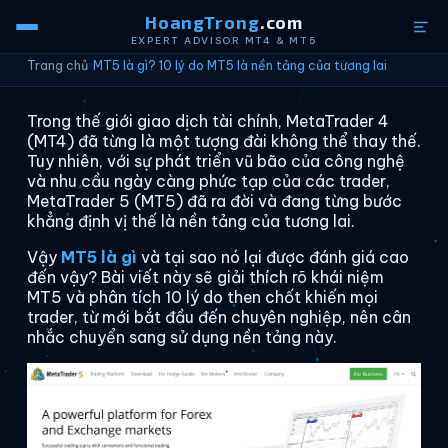
HoangTrong
.com
EXPERT ADVISOR MT4 & MT5
Trang chủ
›
MT5 là gì? 10 lý do MT5 là nền tảng của tương lai
Trong thế giới giao dịch tài chính, MetaTrader 4
(MT4) đã từng là một tượng đài không thể thay thế.
Tuy nhiên, với sự phát triển vũ bão của công nghệ
và nhu cầu ngày càng phức tạp của các trader,
MetaTrader 5 (MT5) đã ra đời và đang từng bước
khẳng định vị thế là nền tảng của tương lai.
Vậy
MT5 là gì
và tại sao nó lại được đánh giá cao
đến vậy? Bài viết này sẽ giải thích rõ khái niệm
MT5 và phân tích 10 lý do then chốt khiến mọi
trader, từ mới bắt đầu đến chuyên nghiệp, nên cân
nhắc chuyển sang sử dụng nền tảng này.