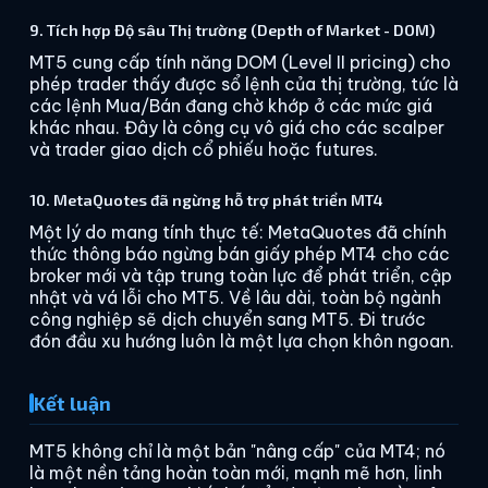
9. Tích hợp Độ sâu Thị trường (Depth of Market - DOM)
MT5 cung cấp tính năng DOM (Level II pricing) cho
phép trader thấy được sổ lệnh của thị trường, tức là
các lệnh Mua/Bán đang chờ khớp ở các mức giá
khác nhau. Đây là công cụ vô giá cho các scalper
và trader giao dịch cổ phiếu hoặc futures.
10. MetaQuotes đã ngừng hỗ trợ phát triển MT4
Một lý do mang tính thực tế: MetaQuotes đã chính
thức thông báo ngừng bán giấy phép MT4 cho các
broker mới và tập trung toàn lực để phát triển, cập
nhật và vá lỗi cho MT5. Về lâu dài, toàn bộ ngành
công nghiệp sẽ dịch chuyển sang MT5. Đi trước
đón đầu xu hướng luôn là một lựa chọn khôn ngoan.
Kết luận
MT5 không chỉ là một bản "nâng cấp" của MT4; nó
là một nền tảng hoàn toàn mới, mạnh mẽ hơn, linh