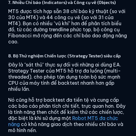
7. Nhiều Chỉ báo (Indicators) và Công cụ vẽ (Objects)
MT5 được tích hợp sẵn 38 chỉ báo kỹ thuật (so với
30 của MT4) và 44 công cụ vẽ (so với 31 của
MT4). Bạn có nhiều "vũ khí" hơn để phân tích biểu
đồ, từ các đường trendline phức tạp, bộ công cụ
Fibonacci mở rộng đến các chỉ báo dao động nâng
cao.
8. Bộ Thử nghiệm Chiến lược (Strategy Tester) siêu cấp
Đây là "sát thủ" thực sự đối với những ai dùng EA.
Strategy Tester của MT5 hỗ trợ đa luồng (multi-
threaded), cho phép tận dụng toàn bộ sức mạnh
CPU của máy tính để backtest nhanh hơn gấp
nhiều lần.
Nó cũng hỗ trợ backtest đa tiền tệ và cung cấp
các báo cáo phân tích chi tiết, trực quan hơn. Đây
là tính năng then chốt để kiểm thử các chiến lược,
đặc biệt là khi sử dụng một
Robot MT5 đa chức
năng
có khả năng giao dịch theo nhiều chỉ báo và
mô hình nến.