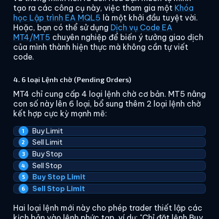
tạo ra các công cụ này, việc tham gia một
Khóa
học Lập trình EA MQL5
là một khởi đầu tuyệt vời.
Hoặc, bạn có thể sử dụng
Dịch vụ Code EA
MT4/MT5
chuyên nghiệp để biến ý tưởng giao dịch
của mình thành hiện thực mà không cần tự viết
code.
4. 6 loại Lệnh chờ (Pending Orders)
MT4 chỉ cung cấp 4 loại lệnh chờ cơ bản. MT5 nâng
con số này lên 6 loại, bổ sung thêm 2 loại lệnh chờ
kết hợp cực kỳ mạnh mẽ:
Buy Limit
Sell Limit
Buy Stop
Sell Stop
Buy Stop Limit
Sell Stop Limit
Hai loại lệnh mới này cho phép trader thiết lập các
kịch bản vào lệnh phức tạp, ví dụ: "Chỉ đặt lệnh Buy