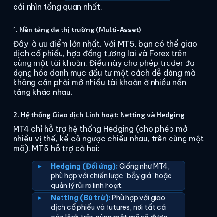
cái nhìn tổng quan nhất.
1. Nền tảng đa thị trường (Multi-Asset)
Đây là ưu điểm lớn nhất. Với MT5, bạn có thể giao
dịch cổ phiếu, hợp đồng tương lai và Forex trên
cùng một tài khoản. Điều này cho phép trader đa
dạng hóa danh mục đầu tư một cách dễ dàng mà
không cần phải mở nhiều tài khoản ở nhiều nền
tảng khác nhau.
2. Hệ thống Giao dịch Linh hoạt: Netting và Hedging
MT4 chỉ hỗ trợ hệ thống Hedging (cho phép mở
nhiều vị thế, kể cả ngược chiều nhau, trên cùng một
mã). MT5 hỗ trợ cả hai:
Hedging (Đối ứng):
Giống như MT4,
phù hợp với chiến lược "bẫy giá" hoặc
quản lý rủi ro linh hoạt.
Netting (Bù trừ):
Phù hợp với giao
dịch cổ phiếu và futures, nơi tất cả