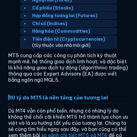
Ngoại hối (Forex)
Cổ phiếu (Stocks)
Hợp đồng tương lai (Futures)
Chỉ số (Indices)
Hàng hóa (Commodities)
Tiền điện tử (Cryptocurrencies)
(tùy thuộc vào nhà môi giới)
MT5 cung cấp các công cụ phân tích kỹ thuật
mạnh mẽ, hệ thống giao dịch linh hoạt, và đặc biệt
là khả năng giao dịch tự động (algorithmic trading)
thông qua các Expert Advisors (EA) được viết
bằng ngôn ngữ MQL5.
10 lý do MT5 là nền tảng của tương lai
Dù MT4 vẫn còn phổ biến, nhưng có những lý do
không thể chối cãi khiến MT5 trở thành lựa chọn ưu
việt và là xu hướng tất yếu của tương lai. Chúng ta
sẽ cùng tìm hiểu ngay sau đây, và bạn cũng có thể
xem thêm bài
so sánh chi tiết MT5 và MT4
để có