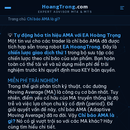
HoangTrong
.com
EXPERT ADVISOR MT4 & MT5
Trang chủ
›
Chỉ báo AMA là gì?
💡
Tự động hóa tín hiệu AMA với EA Hoàng Trọng
Một tin vui cho các trader là chỉ báo AMA đã được
tích hợp sẵn trong robot
EA HoangTrong
. Đây là
chiến lược giao dịch thứ 1
trong bộ sưu tập các
chiến lược theo chỉ báo của sản phẩm. Bạn hoàn
toàn có thể tải về và sử dụng miễn phí để trải
nghiệm trước khi quyết định mua KEY bản quyền.
MIỄN PHÍ TRẢI NGHIỆM
Trong thế giới phân tích kỹ thuật, các đường
Moving Average (MA) là công cụ cơ bản nhất. Tuy
nhiên, điểm yếu cố hữu của MA truyền thống là độ
trễ và việc lựa chọn chu kỳ cố định (period). Để
giải quyết vấn đề này, chỉ báo AMA (Adaptive
Moving Average) đã ra đời. Vậy
Chỉ báo AMA là
gì?
Nó có gì vượt trội so với các MA khác? Hãy
cùng tìm hiểu chi tiết.