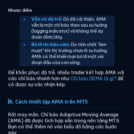
Nhược điểm
Vẫn có độ trễ:
Dù đã cải thiện, AMA
vẫn là một chỉ báo theo sau xu hướng
(lagging indicator) và không thể dự
đoán đỉnh/đáy.
Bỏ lỡ tín hiệu sớm:
Do tính chất "làm
mượt" khi thị trường chưa rõ xu hướng,
AMA có thể khiến bạn bỏ lỡ một vài
đoạn đầu của con sóng.
Để khắc phục độ trễ, nhiều trader kết hợp AMA với
các chỉ báo nhanh hơn như
Chỉ báo DEMA là gì?
để
có được sự xác nhận kép.
6. Cách thiết lập AMA trên MT5
Rất may mắn, Chỉ báo Adaptive Moving Average
(AMA) đã được tích hợp sẵn trong nền tảng MT5.
Bạn có thể thêm nó vào biểu đồ bằng các bước
sau: