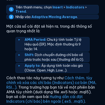
Trên thanh menu, chọn
Insert
>
Indicators
>
Trend
.
Nhấp vào
Adaptive Moving Average
.
Một cửa sổ cài đặt sẽ hiện ra, trong đó thông số
quan trọng nhất là:
AMA Period:
Chu kỳ tính toán Tỷ lệ
Hiệu quả (ER). Mặc định thường là 9
hoặc 14.
Shift:
Dịch chuyển đường chỉ báo về
phía trước hoặc sau (thường để là 0).
Apply to:
Áp dụng tính toán vào giá
(Close, Open, High, Low...).
Cách thao tác này tương tự như
Cách thêm, tùy
chỉnh và xóa các chỉ báo (Indicators) cơ bản (MA,
RSI...)
. Trong trường hợp bạn tải về một phiên bản
AMA tùy chỉnh (dưới dạng file .ex5 hoặc .mql5),
bạn sẽ cần xem qua bài
Hướng dẫn cài đặt
Indicators (chỉ báo) bên ngoài (.ex5, .mql5)
.