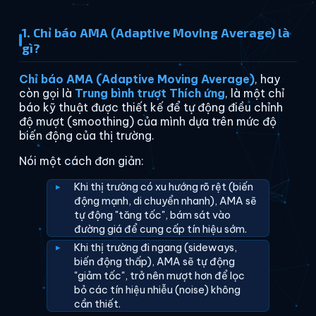
1. Chỉ báo AMA (Adaptive Moving Average) là
gì?
Chỉ báo AMA (Adaptive Moving Average)
, hay
còn gọi là
Trung bình trượt Thích ứng
, là một chỉ
báo kỹ thuật được thiết kế để tự động điều chỉnh
độ mượt (smoothing) của mình dựa trên mức độ
biến động của thị trường.
Nói một cách đơn giản:
Khi thị trường có xu hướng rõ rệt (biến
động mạnh, di chuyển nhanh), AMA sẽ
tự động "tăng tốc", bám sát vào
đường giá để cung cấp tín hiệu sớm.
Khi thị trường đi ngang (sideways,
biến động thấp), AMA sẽ tự động
"giảm tốc", trở nên mượt hơn để lọc
bỏ các tín hiệu nhiễu (noise) không
cần thiết.