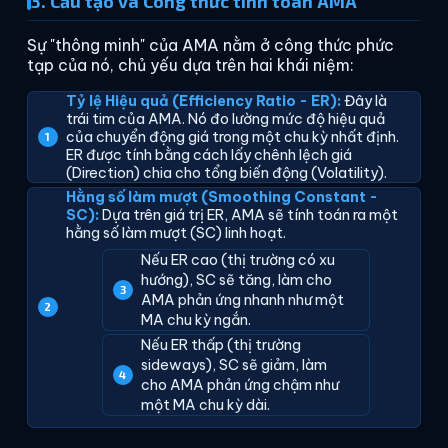
3. Cấu tạo và Công thức tính toán AMA
Sự "thông minh" của AMA nằm ở công thức phức
tạp của nó, chủ yếu dựa trên hai khái niệm:
Tỷ lệ Hiệu quả (Efficiency Ratio - ER):
Đây là
trái tim của AMA. Nó đo lường mức độ hiệu quả
của chuyển động giá trong một chu kỳ nhất định.
ER được tính bằng cách lấy chênh lệch giá
(Direction) chia cho tổng biến động (Volatility).
Hằng số làm mượt (Smoothing Constant -
SC):
Dựa trên giá trị ER, AMA sẽ tính toán ra một
hằng số làm mượt (SC) linh hoạt.
Nếu ER cao (thị trường có xu
hướng), SC sẽ tăng, làm cho
AMA phản ứng nhanh như một
MA chu kỳ ngắn.
Nếu ER thấp (thị trường
sideways), SC sẽ giảm, làm
cho AMA phản ứng chậm như
một MA chu kỳ dài.