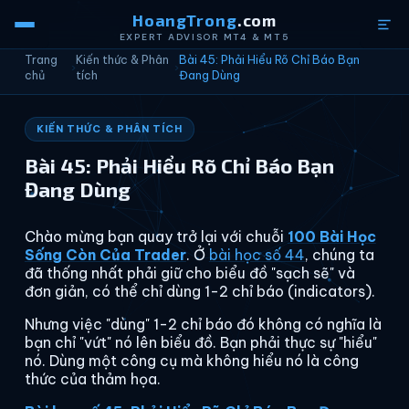
HoangTrong
.com
EXPERT ADVISOR MT4 & MT5
Trang
Kiến thức & Phân
Bài 45: Phải Hiểu Rõ Chỉ Báo Bạn
›
›
chủ
tích
Đang Dùng
KIẾN THỨC & PHÂN TÍCH
Bài 45: Phải Hiểu Rõ Chỉ Báo Bạn
Đang Dùng
Chào mừng bạn quay trở lại với chuỗi
100 Bài Học
Sống Còn Của Trader
. Ở
bài học số 44
, chúng ta
đã thống nhất phải giữ cho biểu đồ "sạch sẽ" và
đơn giản, có thể chỉ dùng 1-2 chỉ báo (indicators).
Nhưng việc "dùng" 1-2 chỉ báo đó không có nghĩa là
bạn chỉ "vứt" nó lên biểu đồ. Bạn phải thực sự "hiểu"
nó. Dùng một công cụ mà không hiểu nó là công
thức của thảm họa.