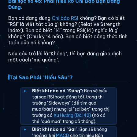
Bài học số 45: Phải Hiểu Rõ Chỉ Báo Bạn Đang
Dùng.
Bạn có đang dùng
Chỉ báo RSI
không? Bạn có biết
"RSI" là viết tắt của gì không? (Relative Strength
Index). Bạn có biết "14" trong RSI(14) nghĩa là gì
không? (Chu kỳ 14 nến). Bạn có biết công thức tính
toán của nó không?
Nếu câu trả lời là "Không", thì bạn đang giao dịch
một cách "mù quáng".
Tại Sao Phải "Hiểu Sâu"?
Biết khi nào nó "Đúng":
Bạn sẽ hiểu
tại sao RSI hoạt động tốt trong thị
trường "Sideways" (để tìm quá
mua/bán) nhưng lại "sai bét" trong thị
trường có
Xu Hướng (Bài 42)
(nó có
thể "quá mua" trong cả tháng).
Biết khi nào nó "Sai":
Bạn sẽ không
"hoảng" khi
MACD
cho tín hiệu Bán