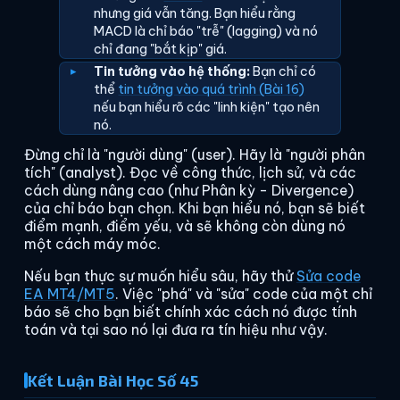
nhưng giá vẫn tăng. Bạn hiểu rằng
MACD là chỉ báo "trễ" (lagging) và nó
chỉ đang "bắt kịp" giá.
Tin tưởng vào hệ thống:
Bạn chỉ có
thể
tin tưởng vào quá trình (Bài 16)
nếu bạn hiểu rõ các "linh kiện" tạo nên
nó.
Đừng chỉ là "người dùng" (user). Hãy là "người phân
tích" (analyst). Đọc về công thức, lịch sử, và các
cách dùng nâng cao (như Phân kỳ - Divergence)
của chỉ báo bạn chọn. Khi bạn hiểu nó, bạn sẽ biết
điểm mạnh, điểm yếu, và sẽ không còn dùng nó
một cách máy móc.
Nếu bạn thực sự muốn hiểu sâu, hãy thử
Sửa code
EA MT4/MT5
. Việc "phá" và "sửa" code của một chỉ
báo sẽ cho bạn biết chính xác cách nó được tính
toán và tại sao nó lại đưa ra tín hiệu như vậy.
Kết Luận Bài Học Số 45