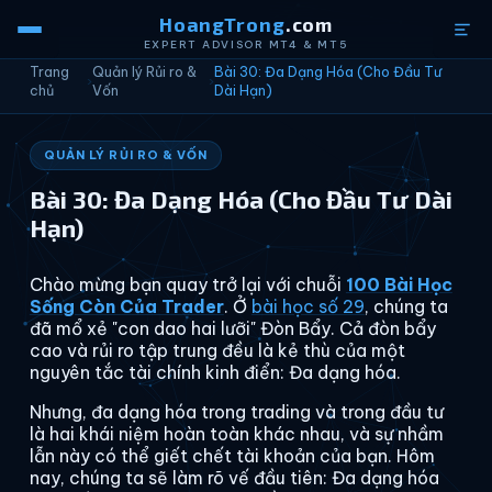
HoangTrong
.com
EXPERT ADVISOR MT4 & MT5
Trang
Quản lý Rủi ro &
Bài 30: Đa Dạng Hóa (Cho Đầu Tư
›
›
chủ
Vốn
Dài Hạn)
QUẢN LÝ RỦI RO & VỐN
Bài 30: Đa Dạng Hóa (Cho Đầu Tư Dài
Hạn)
Chào mừng bạn quay trở lại với chuỗi
100 Bài Học
Sống Còn Của Trader
. Ở
bài học số 29
, chúng ta
đã mổ xẻ "con dao hai lưỡi" Đòn Bẩy. Cả đòn bẩy
cao và rủi ro tập trung đều là kẻ thù của một
nguyên tắc tài chính kinh điển: Đa dạng hóa.
Nhưng, đa dạng hóa trong trading và trong đầu tư
là hai khái niệm hoàn toàn khác nhau, và sự nhầm
lẫn này có thể giết chết tài khoản của bạn. Hôm
nay, chúng ta sẽ làm rõ vế đầu tiên: Đa dạng hóa