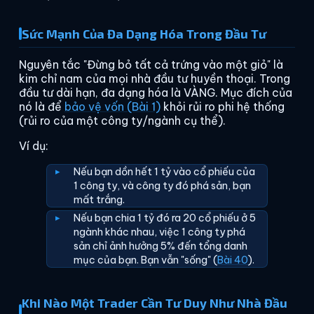
Sức Mạnh Của Đa Dạng Hóa Trong Đầu Tư
Nguyên tắc "Đừng bỏ tất cả trứng vào một giỏ" là
kim chỉ nam của mọi nhà đầu tư huyền thoại. Trong
đầu tư dài hạn, đa dạng hóa là VÀNG. Mục đích của
nó là để
bảo vệ vốn (Bài 1)
khỏi rủi ro phi hệ thống
(rủi ro của một công ty/ngành cụ thể).
Ví dụ:
Nếu bạn dồn hết 1 tỷ vào cổ phiếu của
1 công ty, và công ty đó phá sản, bạn
mất trắng.
Nếu bạn chia 1 tỷ đó ra 20 cổ phiếu ở 5
ngành khác nhau, việc 1 công ty phá
sản chỉ ảnh hưởng 5% đến tổng danh
mục của bạn. Bạn vẫn "sống" (
Bài 40
).
Khi Nào Một Trader Cần Tư Duy Như Nhà Đầu