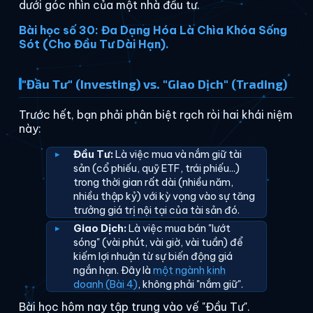
dưới góc nhìn của một nhà đầu tư.
Bài học số 30: Đa Dạng Hóa Là Chìa Khóa Sống
Sót (Cho Đầu Tư Dài Hạn).
"Đầu Tư" (Investing) vs. "Giao Dịch" (Trading)
Trước hết, bạn phải phân biệt rạch ròi hai khái niệm
này:
Đầu Tư:
Là việc mua và nắm giữ tài
sản (cổ phiếu, quỹ ETF, trái phiếu...)
trong thời gian rất dài (nhiều năm,
nhiều thập kỷ) với kỳ vọng vào sự tăng
trưởng giá trị nội tại của tài sản đó.
Giao Dịch:
Là việc mua bán "lướt
sóng" (vài phút, vài giờ, vài tuần) để
kiếm lợi nhuận từ sự biến động giá
ngắn hạn. Đây là
một ngành kinh
doanh (Bài 4)
, không phải "nắm giữ".
Bài học hôm nay tập trung vào vế "Đầu Tư".