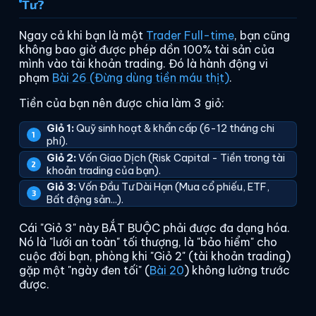
Tư?
Ngay cả khi bạn là một
Trader Full-time
, bạn cũng
không bao giờ được phép dồn 100% tài sản của
mình vào tài khoản trading. Đó là hành động vi
phạm
Bài 26 (Đừng dùng tiền máu thịt)
.
Tiền của bạn nên được chia làm 3 giỏ:
Giỏ 1:
Quỹ sinh hoạt & khẩn cấp (6-12 tháng chi
phí).
Giỏ 2:
Vốn Giao Dịch (Risk Capital - Tiền trong tài
khoản trading của bạn).
Giỏ 3:
Vốn Đầu Tư Dài Hạn (Mua cổ phiếu, ETF,
Bất động sản...).
Cái "Giỏ 3" này BẮT BUỘC phải được đa dạng hóa.
Nó là "lưới an toàn" tối thượng, là "bảo hiểm" cho
cuộc đời bạn, phòng khi "Giỏ 2" (tài khoản trading)
gặp một "ngày đen tối" (
Bài 20
) không lường trước
được.