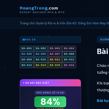
HoangTrong
.com
EXPERT ADVISOR MT4 & MT5
Trang chủ
›
Quản lý Rủi ro & Vốn
›
Bài 40: Sống Sót Hôm Nay Đ
QUẢN 
KHO EA
Bài
EA-001
EA-002
EA-003
EA-004
EA-005
EA-006
EA-007
EA-008
EA-009
EA-010
EA-011
EA-012
Chào m
EA-013
EA-014
EA-015
EA-016
tưởng 
Khi bạ
⚡ ƯU ĐÃI ĐẶC BIỆT
thượng
KHO ĐANG CÓ 16 EA
84%
Bài họ