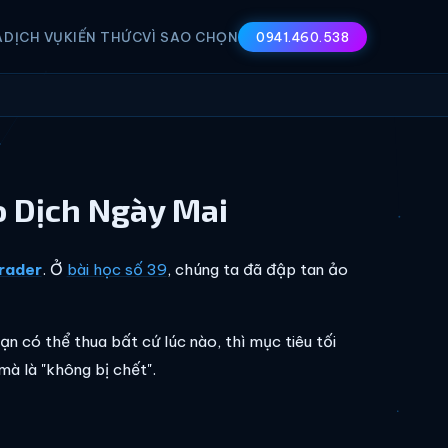
A
DỊCH VỤ
KIẾN THỨC
VÌ SAO CHỌN
0941.460.538
o Dịch Ngày Mai
rader
. Ở
bài học số 39
, chúng ta đã đập tan ảo
bạn có thể thua bất cứ lúc nào, thì mục tiêu tối
mà là "không bị chết".