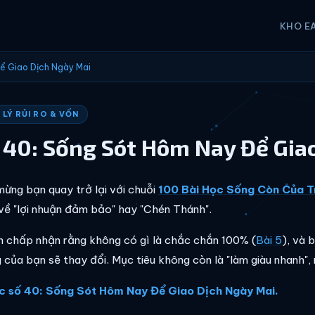
KHO E
ể Giao Dịch Ngày Mai
LÝ RỦI RO & VỐN
 40: Sống Sót Hôm Nay Để Gia
ừng bạn quay trở lại với chuỗi
100 Bài Học Sống Còn Của T
về "lợi nhuận đảm bảo" hay "Chén Thánh".
n chấp nhận rằng không có gì là chắc chắn 100% (
Bài 5
), và 
 của bạn sẽ thay đổi. Mục tiêu không còn là "làm giàu nhanh", 
c số 40: Sống Sót Hôm Nay Để Giao Dịch Ngày Mai.