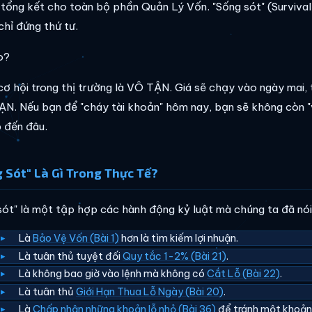
 tổng kết cho toàn bộ phần Quản Lý Vốn. "Sống sót" (Survival)
chỉ đứng thứ tư.
o?
 cơ hội trong thị trường là VÔ TẬN. Giá sẽ chạy vào ngày mai
N. Nếu bạn để "cháy tài khoản" hôm nay, bạn sẽ không còn "v
 đến đâu.
 Sót" Là Gì Trong Thực Tế?
sót" là một tập hợp các hành động kỷ luật mà chúng ta đã nói
Là
Bảo Vệ Vốn (Bài 1)
hơn là tìm kiếm lợi nhuận.
Là tuân thủ tuyệt đối
Quy tắc 1-2% (Bài 21)
.
Là không bao giờ vào lệnh mà không có
Cắt Lỗ (Bài 22)
.
Là tuân thủ
Giới Hạn Thua Lỗ Ngày (Bài 20)
.
Là
Chấp nhận những khoản lỗ nhỏ (Bài 36)
để tránh một khoản 