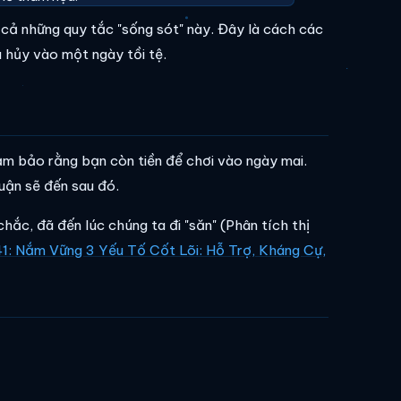
cả những quy tắc "sống sót" này. Đây là cách các
 hủy vào một ngày tồi tệ.
ảm bảo rằng bạn còn tiền để chơi vào ngày mai.
nhuận sẽ đến sau đó.
hắc, đã đến lúc chúng ta đi "săn" (Phân tích thị
41: Nắm Vững 3 Yếu Tố Cốt Lõi: Hỗ Trợ, Kháng Cự,