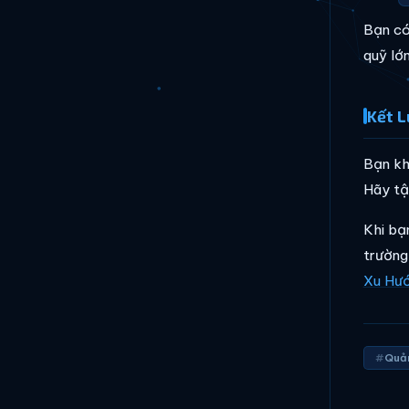
Bạn c
quỹ lớ
Kết L
Bạn kh
Hãy tậ
Khi bạ
trường
Xu Hư
Quản