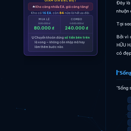
GIẢM GIÁ ĐẶC BIỆT
Đây là
🔥
Kho càng nhiều EA, giá càng tăng!
nhuận 
Kho có
16 EA
, còn
84
nữa là hết ưu đãi.
MUA LẺ
COMBO
Tại sa
500.000 ₫
1.500.000 ₫
80.000 ₫
240.000 ₫
Bởi vì
💡
Chuyển khoản đúng
số tiền bên trên
là xong — không cần nhập mã hay
HỮU HẠ
làm thêm bước nào.
có đẹp
"Sống
"Sống 