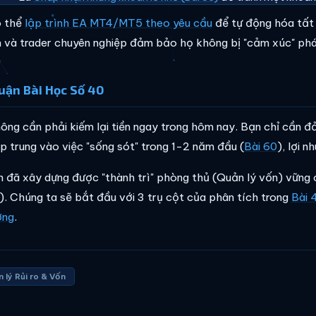
ó thể
lập trình EA MT4/MT5 theo yêu cầu
để tự động hóa tất 
n và trader chuyên nghiệp đảm bảo họ không bị "cảm xúc" phá
uận Bài Học Số 40
ông cần phải kiếm lại tiền ngay trong hôm nay. Bạn chỉ cần đ
p trung vào việc "sống sót" trong 1-2 năm đầu (
Bài 60
), lợi 
n đã xây dựng được "thành trì" phòng thủ (Quản lý vốn) vững c
). Chúng ta sẽ bắt đầu với 3 trụ cột của phân tích trong
Bài 
ớng
.
 lý Rủi ro & Vốn