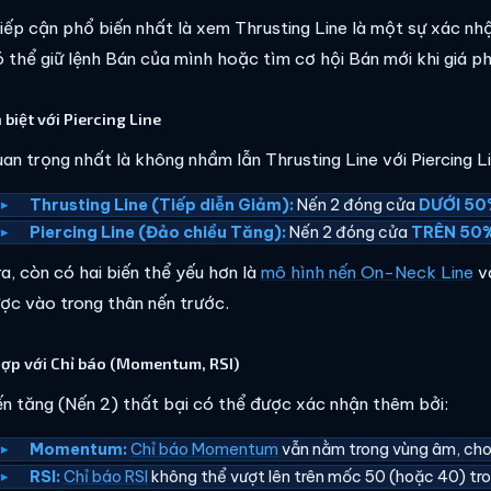
iếp cận phổ biến nhất là xem Thrusting Line là một sự xác n
ó thể giữ lệnh Bán của mình hoặc tìm cơ hội Bán mới khi giá 
 biệt với Piercing Line
uan trọng nhất là không nhầm lẫn Thrusting Line với Piercing Li
Thrusting Line (Tiếp diễn Giảm):
Nến 2 đóng cửa
DƯỚI 50
Piercing Line (Đảo chiều Tăng):
Nến 2 đóng cửa
TRÊN 50
ra, còn có hai biến thể yếu hơn là
mô hình nến On-Neck Line
v
ợc vào trong thân nến trước.
hợp với Chỉ báo (Momentum, RSI)
ến tăng (Nến 2) thất bại có thể được xác nhận thêm bởi:
Momentum:
Chỉ báo Momentum
vẫn nằm trong vùng âm, cho
RSI:
Chỉ báo RSI
không thể vượt lên trên mốc 50 (hoặc 40) tr