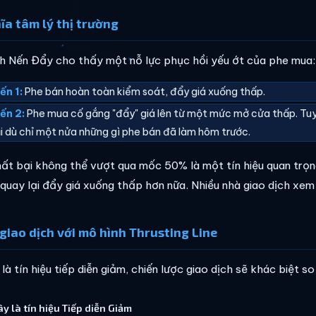
ĩa tâm lý thị trường
h Nến Đẩy cho thấy một nỗ lực phục hồi yếu ớt của phe mua:
ến 1:
Phe bán hoàn toàn kiểm soát, đẩy giá xuống thấp.
ến 2:
Phe mua cố gắng "đẩy" giá lên từ một mức mở cửa thấp. Tuy 
ại dù chỉ một nửa những gì phe bán đã làm hôm trước.
hất bại không thể vượt qua mốc 50% là một tín hiệu quan trọn
 quay lại đẩy giá xuống thấp hơn nữa. Nhiều nhà giao dịch xem
giao dịch với mô hình Thrusting Line
là tín hiệu tiếp diễn giảm, chiến lược giao dịch sẽ khác biệt s
đây là tín hiệu Tiếp diễn Giảm