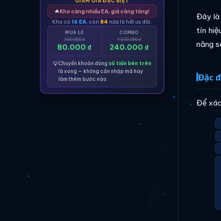
GIẢM GIÁ ĐẶC BIỆT
🔥
Kho càng nhiều EA, giá càng tăng!
Đây là
Kho có
16 EA
, còn
84
nữa là hết ưu đãi.
tín hi
MUA LẺ
COMBO
500.000 ₫
1.500.000 ₫
năng sẽ
80.000 ₫
240.000 ₫
💡
Chuyển khoản đúng
số tiền bên trên
là xong — không cần nhập mã hay
Đặc đ
làm thêm bước nào.
Để xác