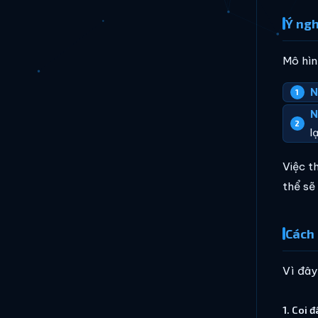
Ý ngh
Mô hìn
N
N
l
Việc t
thể sẽ
Cách 
Vì đây 
1. Coi 