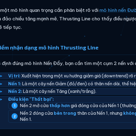
 một mô hình quan trọng cần phân biệt rõ với
mô hình nến Đườ
ệu đảo chiều tăng mạnh mẽ, Thrusting Line cho thấy điều ngượ
 tiếp tục.
iểm nhận dạng mô hình Thrusting Line
 định đúng mô hình Nến Đẩy, bạn cần tìm một cụm 2 nến với 
Vị trí:
Xuất hiện trong một xu hướng giảm giá (downtrend) rõ r
Nến 1:
Là một cây nến Giảm (đỏ/đen) có thân nến dài, thể hi
Nến 2:
Là một cây nến Tăng (xanh/trắng).
Điều kiện "Thất bại":
Nến 2 mở cửa
thấp hơn
giá đóng cửa của Nến 1 (thườn
Nến 2 đóng cửa
bên trong
thân của Nến 1, nhưng
không
Nến 1.