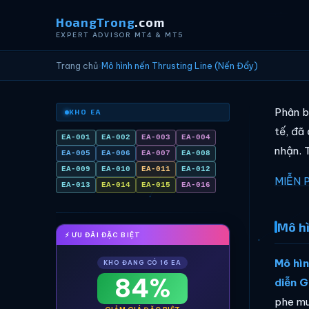
HoangTrong
.com
EXPERT ADVISOR MT4 & MT5
Trang chủ
›
Mô hình nến Thrusting Line (Nến Đẩy)
Phân b
KHO EA
tế, đã
EA-001
EA-002
EA-003
EA-004
nhận. T
EA-005
EA-006
EA-007
EA-008
EA-009
EA-010
EA-011
EA-012
MIỄN 
EA-013
EA-014
EA-015
EA-016
Mô hì
⚡ ƯU ĐÃI ĐẶC BIỆT
Mô hìn
KHO ĐANG CÓ 16 EA
84%
diễn G
phe mu