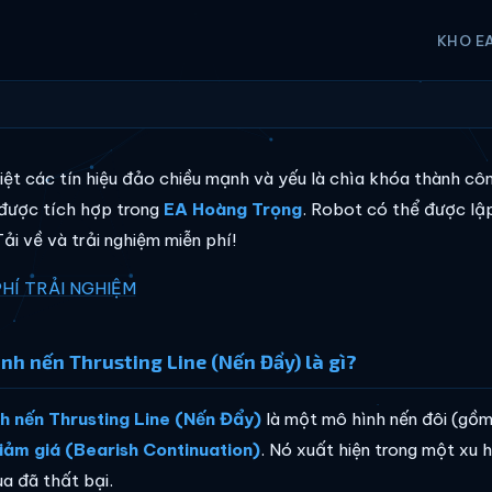
KHO E
iệt các tín hiệu đảo chiều mạnh và yếu là chìa khóa thành cô
 được tích hợp trong
EA Hoàng Trọng
. Robot có thể được lập
ải về và trải nghiệm miễn phí!
PHÍ TRẢI NGHIỆM
nh nến Thrusting Line (Nến Đẩy) là gì?
h nến Thrusting Line (Nến Đẩy)
là một mô hình nến đôi (gồ
iảm giá (Bearish Continuation)
. Nó xuất hiện trong một xu 
a đã thất bại.