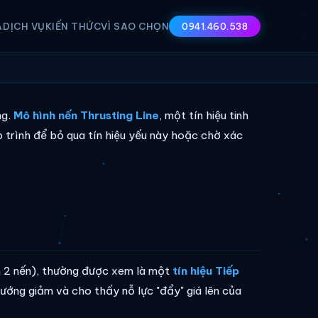
A
DỊCH VỤ
KIẾN THỨC
VÌ SAO CHỌN
0941.460.538
ng.
Mô hình nến Thrusting Line
, một tín hiệu tinh
 trình để bỏ qua tín hiệu yếu này hoặc chờ xác
m 2 nến), thường được xem là một
tín hiệu Tiếp
hướng giảm và cho thấy nỗ lực "đẩy" giá lên của