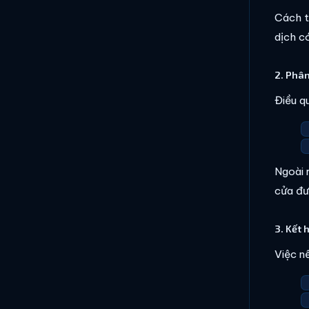
Cách t
dịch c
2. Phân
Điều q
Ngoài 
cửa đư
3. Kết 
Việc n