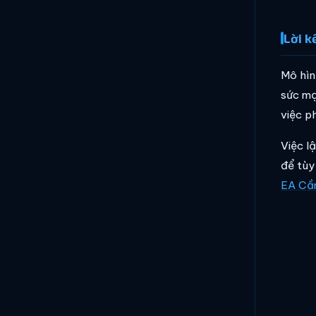
Lời k
Mô hìn
sức mạ
việc p
Việc l
để tùy
EA Cầm