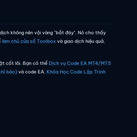
o dịch không nên vội vàng "bắt đáy". Nó cho thấy
ể
làm chủ cửa sổ Toolbox
và giao dịch hiệu quả,
ật cốt lõi. Bạn có thể
Dịch vụ Code EA MT4/MT5
chỉ báo)
và code EA,
Khóa Học Code Lập Trình