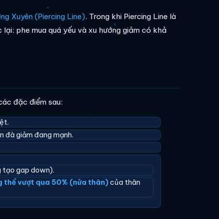
ng Xuyên (Piercing Line)
. Trong khi Piercing Line là
c lại: phe mua quá yếu và xu hướng giảm có khả
các đặc điểm sau:
ệt.
ện đà giảm đang mạnh.
g tạo gap down).
 thể vượt qua 50% (nửa thân)
của thân