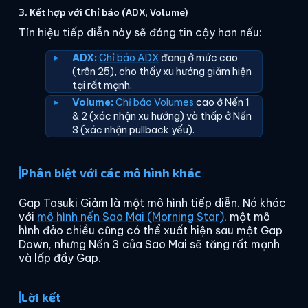
3. Kết hợp với Chỉ báo (ADX, Volume)
Tín hiệu tiếp diễn này sẽ đáng tin cậy hơn nếu:
ADX:
Chỉ báo ADX
đang ở mức cao
(trên 25), cho thấy xu hướng giảm hiện
tại rất mạnh.
Volume:
Chỉ báo Volumes
cao ở Nến 1
& 2 (xác nhận xu hướng) và thấp ở Nến
3 (xác nhận pullback yếu).
Phân biệt với các mô hình khác
Gap Tasuki Giảm là một mô hình tiếp diễn. Nó khác
với
mô hình nến Sao Mai (Morning Star)
, một mô
hình đảo chiều cũng có thể xuất hiện sau một Gap
Down, nhưng Nến 3 của Sao Mai sẽ tăng rất mạnh
và lấp đầy Gap.
Lời kết