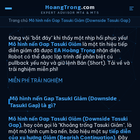
HoangTrong
.com
EXPERT ADVISOR MT4 & MT5
Trang chủ
›
Mô hình nến Gap Tasuki Giảm (Downside Tasuki Gap)
Đừng vội "bắt đáy" khi thấy một nhịp hồi phục yếu!
Mô hình nến Gap Tasuki Giảm
là một tín hiệu tiếp
diễn giảm đã được
EA Hoàng Trọng
nhận diện.
Robot có thể được lập trình để phân biệt cú
pullback yếu này và giữ lệnh Bán (Short). Tải về và
trải nghiệm miễn phí!
MIỄN PHÍ TRẢI NGHIỆM
Mô hình nến Gap Tasuki Giảm (Downside
Tasuki Gap) là gì?
Mô hình nến Gap Tasuki Giảm (Downside Tasuki
Gap)
, hay còn gọi là "Khoảng trống Tasuki Giảm", là
một mô hình cụm ba nến, báo hiệu một sự
tiếp diễn
của xu hướng Giảm (Bearish Continuation)
. Đây