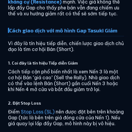
kháng cự (Resistance)
mạnh. Việc giá không thể
lấp đầy Gap cho thấy phe bán vẫn đang chiếm ưu
thế và xu hướng giảm rất có thể sẽ sớm tiếp tục.
Cách giao dịch với mô hình Gap Tasuki Giảm
Vì đây là tín hiệu tiếp diễn, chiến lược giao dịch chủ
đạo là tìm cơ hội Bán (Short).
1. Coi đây là tín hiệu Tiếp diễn Giảm
Cách tiếp cận phổ biến nhất là xem Nến 3 là một
cơ hội Bán "giá cao" (Sell the Rally). Nhà giao dịch
có thể vào lệnh Bán (Short) gần cuối Nến 3 hoặc
khi Nến 4 mở cửa và bắt đầu giảm trở lại.
2. Đặt Stop Loss
Điểm
Stop Loss (SL)
nên được đặt bên trên khoảng
Gap (tức là bên trên giá đóng cửa của Nến 1). Nếu
giá quay lại lấp đầy Gap, mô hình này bị vô hiệu.