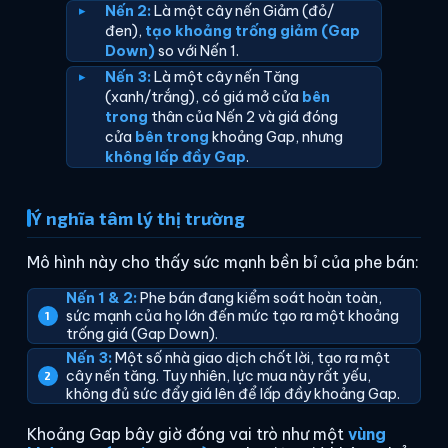
Nến 2:
Là một cây nến Giảm (đỏ/
đen),
tạo khoảng trống giảm (Gap
Down)
so với Nến 1.
Nến 3:
Là một cây nến Tăng
(xanh/trắng), có giá mở cửa
bên
trong
thân của Nến 2 và giá đóng
cửa
bên trong
khoảng Gap, nhưng
không lấp đầy Gap
.
Ý nghĩa tâm lý thị trường
Mô hình này cho thấy sức mạnh bền bỉ của phe bán:
Nến 1 & 2:
Phe bán đang kiểm soát hoàn toàn,
sức mạnh của họ lớn đến mức tạo ra một khoảng
trống giá (Gap Down).
Nến 3:
Một số nhà giao dịch chốt lời, tạo ra một
cây nến tăng. Tuy nhiên, lực mua này rất yếu,
không đủ sức đẩy giá lên để lấp đầy khoảng Gap.
Khoảng Gap bây giờ đóng vai trò như một
vùng