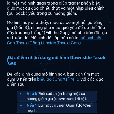
là một mô hình quan trọng giúp trader phân biệt
giữa một cú đảo chiều thật và một nhịp điều chỉnh
(pullback) yếu trong xu hướng giảm.
Mô hình này cho thấy, mặc dù có một nỗ lực tăng
giá (Nến 3), nhưng phe mua quá yếu để có thể "lấp
đầy khoảng trống" (Fill the Gap) mà phe bán đã tạo
ra trước đó. Mô hình đối lập của nó là
mô hình nến
Gap Tasuki Tăng (Upside Tasuki Gap)
.
Đặc điểm nhận dạng mô hình Downside Tasuki
Gap
Để xác định đúng mô hình này, bạn cần tìm một
cụm 3 nến trên
biểu đồ (Charts) MT5
với các đặc
điểm sau:
Vị trí:
Phải xuất hiện trong một xu
hướng giảm giá (downtrend) rõ rệt.
Nến 1:
Là một cây nến Giảm (đỏ/đen)
mạnh.