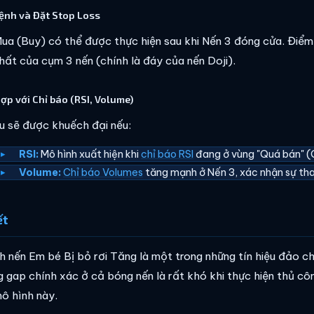
lệnh và Đặt Stop Loss
ua (Buy) có thể được thực hiện sau khi Nến 3 đóng cửa. Điể
hất của cụm 3 nến (chính là đáy của nến Doji).
hợp với Chỉ báo (RSI, Volume)
ệu sẽ được khuếch đại nếu:
RSI:
Mô hình xuất hiện khi
chỉ báo RSI
đang ở vùng "Quá bán" (O
Volume:
Chỉ báo Volumes
tăng mạnh ở Nến 3, xác nhận sự tha
ết
h nến Em bé Bị bỏ rơi Tăng là một trong những tín hiệu đảo chi
 gap chính xác ở cả bóng nến là rất khó khi thực hiện thủ cô
mô hình này.