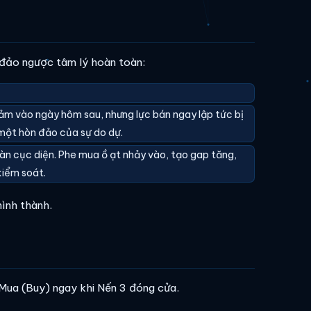
 đảo ngược tâm lý hoàn toàn:
iảm vào ngày hôm sau, nhưng lực bán ngay lập tức bị
– một hòn đảo của sự do dự.
oàn cục diện. Phe mua ồ ạt nhảy vào, tạo gap tăng,
kiểm soát.
ình thành.
 Mua (Buy) ngay khi Nến 3 đóng cửa.