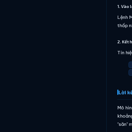
1. Vào 
Lệnh M
thấp n
2. Kết 
Tín hi
Lời k
Mô hìn
khoảng
"săn" 