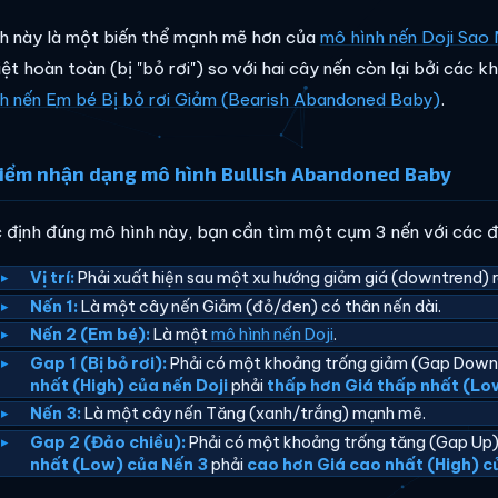
h này là một biến thể mạnh mẽ hơn của
mô hình nến Doji Sao 
ệt hoàn toàn (bị "bỏ rơi") so với hai cây nến còn lại bởi các 
h nến Em bé Bị bỏ rơi Giảm (Bearish Abandoned Baby)
.
iểm nhận dạng mô hình Bullish Abandoned Baby
 định đúng mô hình này, bạn cần tìm một cụm 3 nến với các đi
Vị trí:
Phải xuất hiện sau một xu hướng giảm giá (downtrend) r
Nến 1:
Là một cây nến Giảm (đỏ/đen) có thân nến dài.
Nến 2 (Em bé):
Là một
mô hình nến Doji
.
Gap 1 (Bị bỏ rơi):
Phải có một khoảng trống giảm (Gap Down) 
nhất (High) của nến Doji
phải
thấp hơn
Giá thấp nhất (Lo
Nến 3:
Là một cây nến Tăng (xanh/trắng) mạnh mẽ.
Gap 2 (Đảo chiều):
Phải có một khoảng trống tăng (Gap Up) 
nhất (Low) của Nến 3
phải
cao hơn
Giá cao nhất (High) c