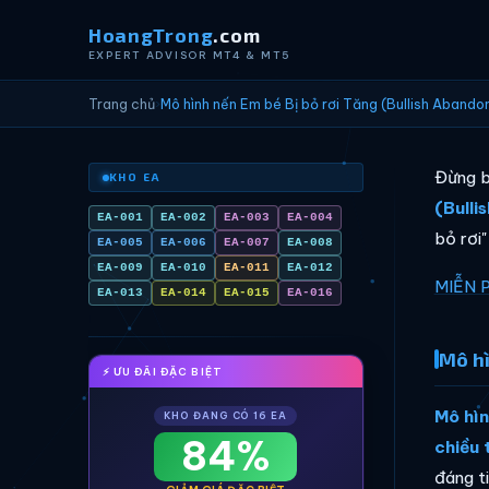
HoangTrong
.com
EXPERT ADVISOR MT4 & MT5
Trang chủ
›
Mô hình nến Em bé Bị bỏ rơi Tăng (Bullish Aband
Đừng b
KHO EA
(Bull
EA-001
EA-002
EA-003
EA-004
bỏ rơi"
EA-005
EA-006
EA-007
EA-008
EA-009
EA-010
EA-011
EA-012
MIỄN 
EA-013
EA-014
EA-015
EA-016
Mô hì
⚡ ƯU ĐÃI ĐẶC BIỆT
Mô hìn
KHO ĐANG CÓ 16 EA
84%
chiều 
đáng t