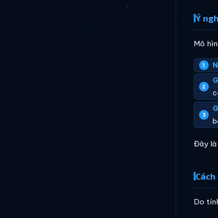
Ý ngh
Mô hìn
N
G
c
G
b
Đây là
Cách 
Do tín