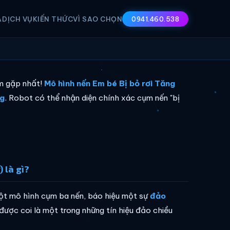
A
DỊCH VỤ
KIẾN THỨC
VÌ SAO CHỌN
0941.460.538
ếm gặp nhất!
Mô hình nến Em bé Bị bỏ rơi Tăng
g
. Robot có thể nhận diện chính xác cụm nến "bị
 là gì?
ột mô hình cụm ba nến, báo hiệu một sự
đảo
ược coi là một trong những tín hiệu đảo chiều