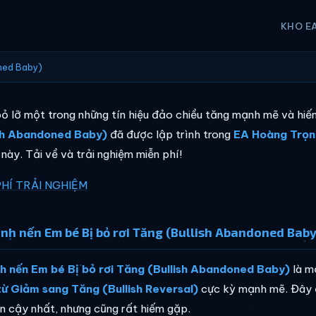
KHO E
oned Baby)
ỏ lỡ một trong những tín hiệu đảo chiều tăng mạnh mẽ và hi
ish Abandoned Baby)
đã được lập trình trong
EA Hoàng Trọn
 này. Tải về và trải nghiệm miễn phí!
PHÍ TRẢI NGHIỆM
nh nến Em bé Bị bỏ rơi Tăng (Bullish Abandoned Baby)
h nến Em bé Bị bỏ rơi Tăng (Bullish Abandoned Baby)
là m
từ Giảm sang Tăng (Bullish Reversal)
cực kỳ mạnh mẽ. Đây đ
in cậy nhất, nhưng cũng rất hiếm gặp.