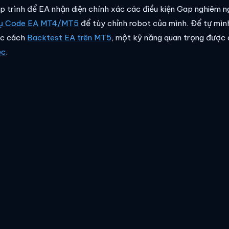
ập trình để EA nhận diện chính xác các điều kiện Gap nghiêm n
vụ Code EA MT4/MT5
để tùy chỉnh robot của mình. Để tự mình 
ọc cách
Backtest EA trên MT5
, một kỹ năng quan trọng được
ệc
.