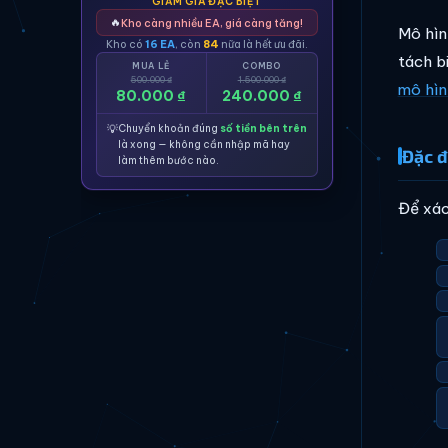
GIẢM GIÁ ĐẶC BIỆT
🔥
Kho càng nhiều EA, giá càng tăng!
Mô hìn
Kho có
16 EA
, còn
84
nữa là hết ưu đãi.
tách bi
MUA LẺ
COMBO
500.000 ₫
1.500.000 ₫
mô hìn
80.000 ₫
240.000 ₫
💡
Chuyển khoản đúng
số tiền bên trên
là xong — không cần nhập mã hay
Đặc đ
làm thêm bước nào.
Để xác