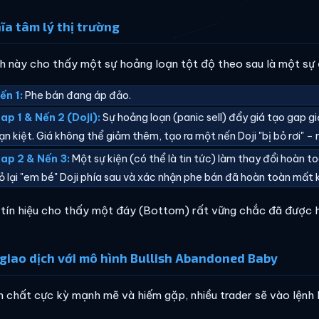
ĩa tâm lý thị trường
h này cho thấy một sự hoảng loạn tột độ theo sau là một sự
ến 1:
Phe bán đang áp đảo.
ap 1 & Nến 2 (Doji):
Sự hoảng loạn (panic sell) đẩy giá tạo gap g
ạn kiệt. Giá không thể giảm thêm, tạo ra một nến Doji "bị bỏ rơi" 
ap 2 & Nến 3:
Một sự kiện (có thể là tin tức) làm thay đổi hoàn t
ỏ lại "em bé" Doji phía sau và xác nhận phe bán đã hoàn toàn mất 
 tín hiệu cho thấy một đáy (Bottom) rất vững chắc đã được h
giao dịch với mô hình Bullish Abandoned Baby
h chất cực kỳ mạnh mẽ và hiếm gặp, nhiều trader sẽ vào lệnh