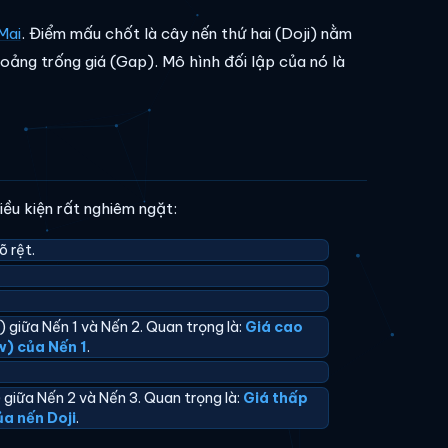
Mai
. Điểm mấu chốt là cây nến thứ hai (Doji) nằm
khoảng trống giá (Gap). Mô hình đối lập của nó là
ều kiện rất nghiêm ngặt:
õ rệt.
giữa Nến 1 và Nến 2. Quan trọng là:
Giá cao
w) của Nến 1
.
giữa Nến 2 và Nến 3. Quan trọng là:
Giá thấp
ủa nến Doji
.