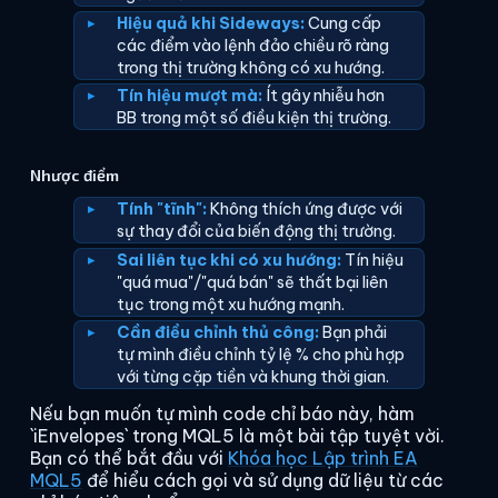
Hiệu quả khi Sideways:
Cung cấp
các điểm vào lệnh đảo chiều rõ ràng
trong thị trường không có xu hướng.
Tín hiệu mượt mà:
Ít gây nhiễu hơn
BB trong một số điều kiện thị trường.
Nhược điểm
Tính "tĩnh":
Không thích ứng được với
sự thay đổi của biến động thị trường.
Sai liên tục khi có xu hướng:
Tín hiệu
"quá mua"/"quá bán" sẽ thất bại liên
tục trong một xu hướng mạnh.
Cần điều chỉnh thủ công:
Bạn phải
tự mình điều chỉnh tỷ lệ % cho phù hợp
với từng cặp tiền và khung thời gian.
Nếu bạn muốn tự mình code chỉ báo này, hàm
`iEnvelopes` trong MQL5 là một bài tập tuyệt vời.
Bạn có thể bắt đầu với
Khóa học Lập trình EA
MQL5
để hiểu cách gọi và sử dụng dữ liệu từ các