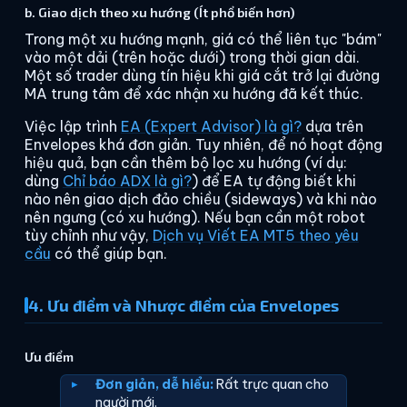
b. Giao dịch theo xu hướng (Ít phổ biến hơn)
Trong một xu hướng mạnh, giá có thể liên tục "bám"
vào một dải (trên hoặc dưới) trong thời gian dài.
Một số trader dùng tín hiệu khi giá cắt trở lại đường
MA trung tâm để xác nhận xu hướng đã kết thúc.
Việc lập trình
EA (Expert Advisor) là gì?
dựa trên
Envelopes khá đơn giản. Tuy nhiên, để nó hoạt động
hiệu quả, bạn cần thêm bộ lọc xu hướng (ví dụ:
dùng
Chỉ báo ADX là gì?
) để EA tự động biết khi
nào nên giao dịch đảo chiều (sideways) và khi nào
nên ngưng (có xu hướng). Nếu bạn cần một robot
tùy chỉnh như vậy,
Dịch vụ Viết EA MT5 theo yêu
cầu
có thể giúp bạn.
4. Ưu điểm và Nhược điểm của Envelopes
Ưu điểm
Đơn giản, dễ hiểu:
Rất trực quan cho
người mới.