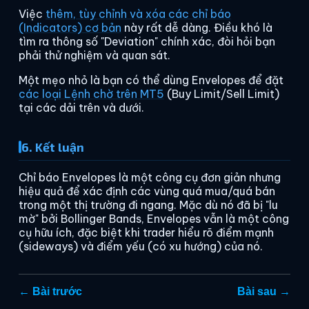
Việc
thêm, tùy chỉnh và xóa các chỉ báo
(Indicators) cơ bản
này rất dễ dàng. Điều khó là
tìm ra thông số "Deviation" chính xác, đòi hỏi bạn
phải thử nghiệm và quan sát.
Một mẹo nhỏ là bạn có thể dùng Envelopes để đặt
các loại Lệnh chờ trên MT5
(Buy Limit/Sell Limit)
tại các dải trên và dưới.
6. Kết luận
Chỉ báo Envelopes là một công cụ đơn giản nhưng
hiệu quả để xác định các vùng quá mua/quá bán
trong một thị trường đi ngang. Mặc dù nó đã bị "lu
mờ" bởi Bollinger Bands, Envelopes vẫn là một công
cụ hữu ích, đặc biệt khi trader hiểu rõ điểm mạnh
(sideways) và điểm yếu (có xu hướng) của nó.
← Bài trước
Bài sau →