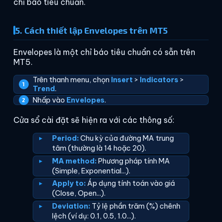
chỉ báo tiêu chuẩn.
5. Cách thiết lập Envelopes trên MT5
Envelopes là một chỉ báo tiêu chuẩn có sẵn trên
MT5.
Trên thanh menu, chọn
Insert
>
Indicators
>
Trend
.
Nhấp vào
Envelopes
.
Cửa sổ cài đặt sẽ hiện ra với các thông số:
Period:
Chu kỳ của đường MA trung
tâm (thường là 14 hoặc 20).
MA method:
Phương pháp tính MA
(Simple, Exponential...).
Apply to:
Áp dụng tính toán vào giá
(Close, Open...).
Deviation:
Tỷ lệ phần trăm (%) chênh
lệch (ví dụ: 0.1, 0.5, 1.0...).