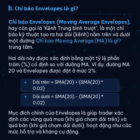
1. Chỉ báo Envelopes là gì?
Chỉ báo Envelopes (Moving Average Envelopes)
,
hay còn gọi là "Kênh Trung bình trượt", là một chỉ
báo kỹ thuật tạo ra hai dải (kênh) nằm trên và dưới
một đường
Chỉ báo Moving Average (MA) là gì?
trung tâm.
Hai dải này được xác định bằng một tỷ lệ phần
trăm (%) cố định so với đường MA. Ví dụ: đường MA
20 và Envelopes được đặt ở mức 2%.
Dải trên = SMA(20) + (SMA(20) *
0.02)
Dải dưới = SMA(20) - (SMA(20) *
0.02)
Mục đích chính của Envelopes là giúp trader xác
định các vùng quá mua (khi giá chạm dải trên) và
quá bán (khi giá chạm dải dưới), hoạt động như các
mức hỗ trợ và kháng cự động.