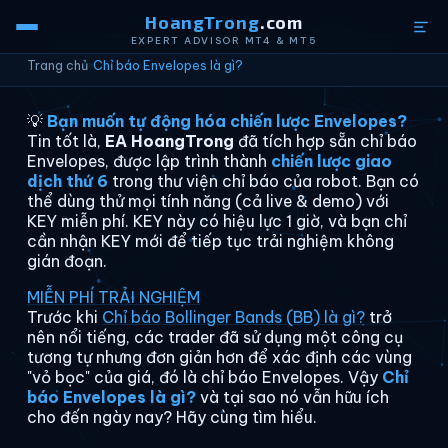
HoangTrong
.com
EXPERT ADVISOR MT4 & MT5
Trang chủ
›
Chỉ báo Envelopes là gì?
💡
Bạn muốn tự động hóa chiến lược Envelopes?
Tin tốt là,
EA HoangTrong
đã tích hợp sẵn chỉ báo
Envelopes, được lập trình thành
chiến lược giao
dịch thứ 6
trong thư viện chỉ báo của robot. Bạn có
thể dùng thử mọi tính năng (cả live & demo) với
KEY miễn phí. KEY này có hiệu lực 1 giờ, và bạn chỉ
cần nhận KEY mới để tiếp tục trải nghiệm không
gián đoạn.
MIỄN PHÍ TRẢI NGHIỆM
Trước khi
Chỉ báo Bollinger Bands (BB) là gì?
trở
nên nổi tiếng, các trader đã sử dụng một công cụ
tương tự nhưng đơn giản hơn để xác định các vùng
"vỏ bọc" của giá, đó là chỉ báo Envelopes. Vậy
Chỉ
báo Envelopes là gì?
và tại sao nó vẫn hữu ích
cho đến ngày nay? Hãy cùng tìm hiểu.