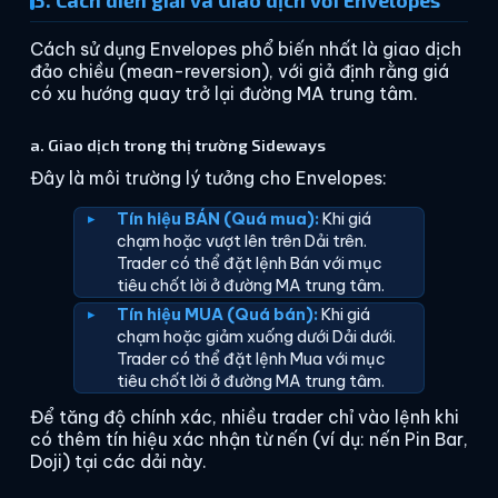
3. Cách diễn giải và Giao dịch với Envelopes
Cách sử dụng Envelopes phổ biến nhất là giao dịch
đảo chiều (mean-reversion), với giả định rằng giá
có xu hướng quay trở lại đường MA trung tâm.
a. Giao dịch trong thị trường Sideways
Đây là môi trường lý tưởng cho Envelopes:
Tín hiệu BÁN (Quá mua):
Khi giá
chạm hoặc vượt lên trên Dải trên.
Trader có thể đặt lệnh Bán với mục
tiêu chốt lời ở đường MA trung tâm.
Tín hiệu MUA (Quá bán):
Khi giá
chạm hoặc giảm xuống dưới Dải dưới.
Trader có thể đặt lệnh Mua với mục
tiêu chốt lời ở đường MA trung tâm.
Để tăng độ chính xác, nhiều trader chỉ vào lệnh khi
có thêm tín hiệu xác nhận từ nến (ví dụ: nến Pin Bar,
Doji) tại các dải này.