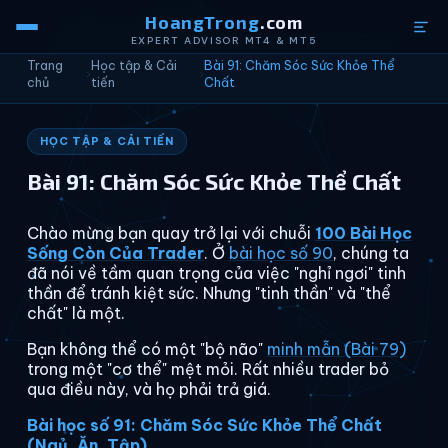
HoangTrong
.com
EXPERT ADVISOR MT4 & MT5
Trang
Học tập & Cải
Bài 91: Chăm Sóc Sức Khỏe Thể
›
›
chủ
tiến
Chất
HỌC TẬP & CẢI TIẾN
Bài 91: Chăm Sóc Sức Khỏe Thể Chất
Chào mừng bạn quay trở lại với chuỗi
100 Bài Học
Sống Còn Của Trader
. Ở
bài học số 90
, chúng ta
đã nói về tầm quan trọng của việc "nghỉ ngơi" tinh
thần để tránh kiệt sức. Nhưng "tinh thần" và "thể
chất" là một.
Bạn không thể có một "bộ não"
minh mẫn (Bài 79)
trong một "cơ thể" mệt mỏi. Rất nhiều trader bỏ
qua điều này, và họ phải trả giá.
Bài học số 91: Chăm Sóc Sức Khỏe Thể Chất
(Ngủ, Ăn, Tập).