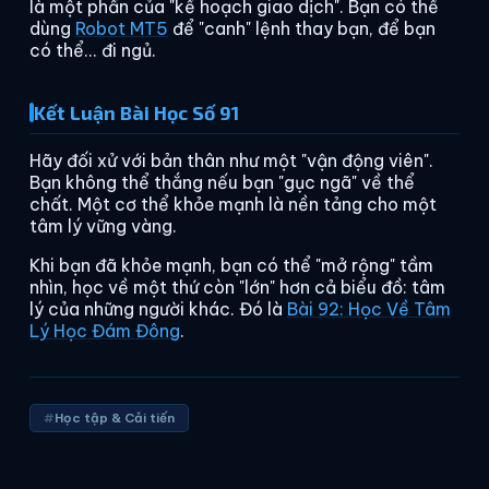
là một phần của "kế hoạch giao dịch". Bạn có thể
dùng
Robot MT5
để "canh" lệnh thay bạn, để bạn
có thể... đi ngủ.
Kết Luận Bài Học Số 91
Hãy đối xử với bản thân như một "vận động viên".
Bạn không thể thắng nếu bạn "gục ngã" về thể
chất. Một cơ thể khỏe mạnh là nền tảng cho một
tâm lý vững vàng.
Khi bạn đã khỏe mạnh, bạn có thể "mở rộng" tầm
nhìn, học về một thứ còn "lớn" hơn cả biểu đồ: tâm
lý của những người khác. Đó là
Bài 92: Học Về Tâm
Lý Học Đám Đông
.
Học tập & Cải tiến