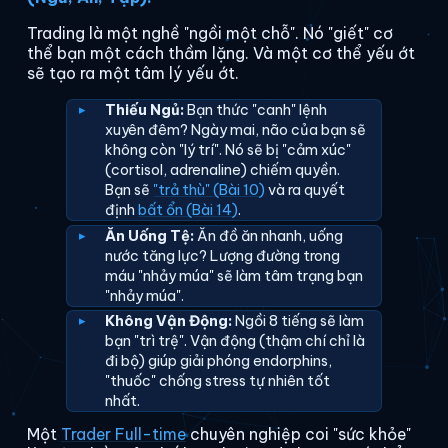
Trading là một nghề "ngồi một chỗ". Nó "giết" cơ
thể bạn một cách thầm lặng. Và một cơ thể yếu ớt
sẽ tạo ra một tâm lý yếu ớt.
Thiếu Ngủ:
Bạn thức "canh" lệnh
xuyên đêm? Ngày mai, não của bạn sẽ
không còn "lý trí". Nó sẽ bị "cảm xúc"
(cortisol, adrenaline) chiếm quyền.
Bạn sẽ
"trả thù" (Bài 10)
và ra quyết
định
bất ổn (Bài 14)
.
Ăn Uống Tệ:
Ăn đồ ăn nhanh, uống
nước tăng lực? Lượng đường trong
máu "nhảy múa" sẽ làm tâm trạng bạn
"nhảy múa".
Không Vận Động:
Ngồi 8 tiếng sẽ làm
bạn "trì trệ". Vận động (thậm chí chỉ là
đi bộ) giúp giải phóng endorphins,
"thuốc" chống stress tự nhiên tốt
nhất.
Một
Trader Full-time
chuyên nghiệp coi "sức khỏe"