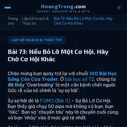
HoangTrong
.com
EXPERT ADVISOR MT4 & MT5
Trang
Lập kế hoạch &
Bài 73: Nếu Bỏ Lỡ Một Cơ Hội, Hãy
›
›
chủ
Thực thi
Chờ Cơ Hội Khác
LẬP KẾ HOẠCH & THỰC THI
Bài 73: Nếu Bỏ Lỡ Một Cơ Hội, Hãy
Chờ Cơ Hội Khác
Chào mừng bạn quay trở lại với chuỗi
100 Bài Học
Sống Còn Của Trader
. Ở
bài học số 72
, chúng ta
đã thấy "Overtrading" là một căn bệnh chết người.
Gốc rễ của nó chính là "sự sợ hãi".
Sự sợ hãi đó là
FOMO (Bài 11)
- Sợ Bỏ Lỡ Cơ Hội.
Bạn thấy giá chạy 50 pips mà không có bạn, bạn
"tiếc". Bạn sợ "chuyến tàu" này là chuyến cuối cùng,
và bạn "nhảy" vào ở mức giá tệ nhất.