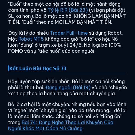
"Đuổi" theo một cơ hội đã bỏ lỡ là một hành động
cảm tính, phá vỡ
Tỷ lệ R:R (Bài 23)
(vì bạn phải đặt
SL xa hơn). Bỏ lỡ một cơ hội KHÔNG LÀM BẠN MẤT
TIỀN. "Đuổi" theo nó MỚI LÀM BẠN MẤT TIỀN.
Đây là lý do nhiều
Trader Full-time
sử dụng Robot.
Một
Robot MT5
không bao giờ "bỏ lỡ" cơ hội. Nó
luôn "đứng" ở trạm xe buýt 24/5. Nó loại bỏ 100%
FOMO và sự "tiếc nuối" của con người.
Kết Luận Bài Học Số 73
Hãy luyện tập sự kiên nhẫn. Bỏ lỡ một cơ hội không
phải là thất bại.
Đứng ngoài (Bài 19)
và chờ "chuyến
xe" tiếp theo là hành động của một chuyên gia.
Bỏ lỡ cơ hội là một chuyện. Nhưng nếu bạn vào lệnh
vì "nghe" một "chuyên gia" nào đó trên mạng... đó lại
là một sai lầm khác. Chúng ta sẽ nói về "tiếng ồn"
trong
Bài 74: Đừng Nghe Theo Lời Khuyên Của
Người Khác Một Cách Mù Quáng
.