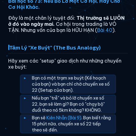
Bài học số 73: Nếu Bỏ Lỡ Một Cơ Hội, Hãy Chờ
Cơ Hội Khác.
Đây là một chân lý tuyệt đối:
Thị trường sẽ LUÔN
ở đó vào ngày mai.
Cơ hội trong trading là VÔ
TẬN. Nhưng vốn của bạn là HỮU HẠN (
Bài 40
).
Tâm Lý "Xe Buýt" (The Bus Analogy)
Hãy xem các "setup" giao dịch như những chuyến
xe buýt:
Bạn có một trạm xe buýt (Kế hoạch
của bạn) và bạn chỉ chờ chuyến xe số
22 (Setup của bạn).
Nếu bạn "trễ" và bỏ lỡ chuyến xe số
22, bạn sẽ làm gì? Bạn có "chạy bộ"
đuổi theo nó 5km không? KHÔNG.
Bạn sẽ
Kiên Nhẫn (Bài 9)
. Bạn biết rằng
15 phút nữa, chuyến xe số 22 tiếp
theo sẽ đến.