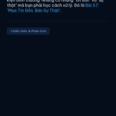
kiện bình thường. Nhưng có những "tin đồn" và "sự
thật" mà bạn phải học cách xử lý. Đó là
Bài 57:
"Mua Tin Đồn, Bán Sự Thật"
.
Kiến thức & Phân tích