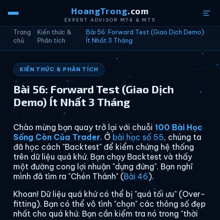
HoangTrong
.com
EXPERT ADVISOR MT4 & MT5
Trang
Kiến thức &
Bài 56: Forward Test (Giao Dịch Demo)
›
›
chủ
Phân tích
Ít Nhất 3 Tháng
KIẾN THỨC & PHÂN TÍCH
Bài 56: Forward Test (Giao Dịch
Demo) Ít Nhất 3 Tháng
Chào mừng bạn quay trở lại với chuỗi
100 Bài Học
Sống Còn Của Trader
. Ở
bài học số 55
, chúng ta
đã học cách "Backtest" để kiểm chứng hệ thống
trên dữ liệu quá khứ. Bạn chạy Backtest và thấy
một đường cong lợi nhuận "dựng đứng". Bạn nghĩ
mình đã tìm ra "Chén Thánh" (
Bài 46
).
Khoan! Dữ liệu quá khứ có thể bị "quá tối ưu" (Over-
fitting). Bạn có thể vô tình "chọn" các thông số đẹp
nhất cho quá khứ. Bạn cần kiểm tra nó trong "thời