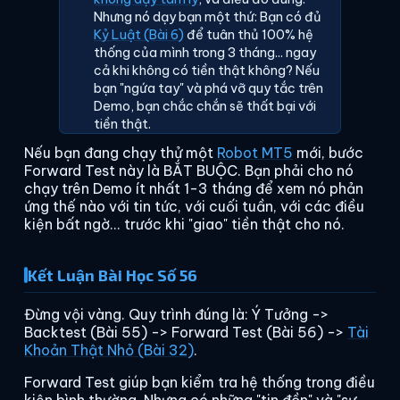
Nhưng nó dạy bạn một thứ: Bạn có đủ
Kỷ Luật (Bài 6)
để tuân thủ 100% hệ
thống của mình trong 3 tháng... ngay
cả khi không có tiền thật không? Nếu
bạn "ngứa tay" và phá vỡ quy tắc trên
Demo, bạn chắc chắn sẽ thất bại với
tiền thật.
Nếu bạn đang chạy thử một
Robot MT5
mới, bước
Forward Test này là BẮT BUỘC. Bạn phải cho nó
chạy trên Demo ít nhất 1-3 tháng để xem nó phản
ứng thế nào với tin tức, với cuối tuần, với các điều
kiện bất ngờ... trước khi "giao" tiền thật cho nó.
Kết Luận Bài Học Số 56
Đừng vội vàng. Quy trình đúng là: Ý Tưởng ->
Backtest (Bài 55) -> Forward Test (Bài 56) ->
Tài
Khoản Thật Nhỏ (Bài 32)
.
Forward Test giúp bạn kiểm tra hệ thống trong điều