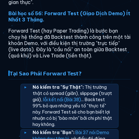
gian thực".
Bài học số 56: Forward Test (Giao Dịch Demo) Ít
Nhất 3 Tháng.
Forward Test (hay Paper Trading) là bước bạn
chạy hệ thống đã Backtest thành công trên một tài
khoản Demo, với điều kiện thị trường "trực tiếp"
(live data). Đây là "cầu nối" an toàn giữa Backtest
(quá khứ) và Live Trade (tiền thật).
Tại Sao Phải Forward Test?
Nó kiểm tra "Sự Thật":
Thị trường
thật có spread (giãn), slippage (trượt
giá),
lỗi kết nối (Bài 38)
... Backtest
99% bỏ qua những yếu tố "thực tế"
này. Forward Test sẽ cho bạn biết lợi
nhuận có bị "bào mòn" bởi chi phí thật
hay không.
Nó kiểm tra "Bạn":
Bài 37 nói Demo
không dạy tâm lý
, và điều đó đúng.