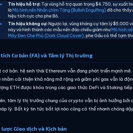
Tín hiệu hỗ trợ:
Tại vùng hỗ trợ quan trọng $4,750, sự xuất h
là
Mô hình nến Nhấn chìm Tăng (Bullish Engulfing)
đã cho thấy n
hiệu tích cực cho phe Bò.
Tín hiệu kháng cự:
Ngược lại, vùng kháng cự tâm lý $5,000 vẫ
này và hình thành các mẫu nến đảo chiều giảm như
Mô hình nế
Mây Đen Che Phủ (Dark Cloud Cover)
, phe Gấu có thể tạm thờ
tích Cơ bản (FA) và Tâm lý Thị trường
 cơ bản, hệ sinh thái Ethereum vẫn đang phát triển mạnh mẽ. 
 nhằm cải thiện khả năng mở rộng và giảm phí gas vẫn là động
ượng ETH được khóa trong các giao thức DeFi và Staking tiếp 
iên, tâm lý thị trường chung của crypto vẫn bị ảnh hưởng bởi 
háp lý. Bất kỳ tin tức bất lợi nào cũng có thể nhanh chóng dậ
 lược Giao dịch và Kịch bản