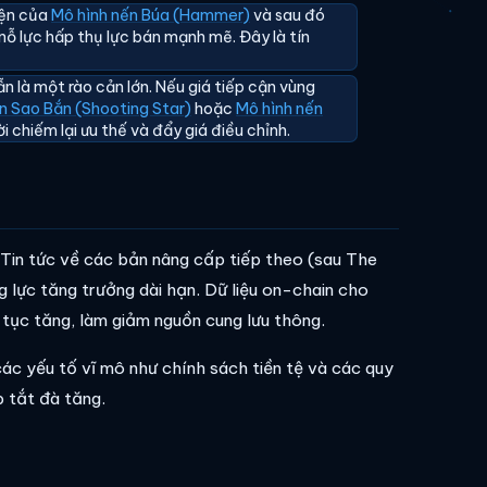
iện của
Mô hình nến Búa (Hammer)
và sau đó
ỗ lực hấp thụ lực bán mạnh mẽ. Đây là tín
n là một rào cản lớn. Nếu giá tiếp cận vùng
n Sao Bắn (Shooting Star)
hoặc
Mô hình nến
i chiếm lại ưu thế và đẩy giá điều chỉnh.
Tin tức về các bản nâng cấp tiếp theo (sau The
 lực tăng trưởng dài hạn. Dữ liệu on-chain cho
tục tăng, làm giảm nguồn cung lưu thông.
các yếu tố vĩ mô như chính sách tiền tệ và các quy
p tắt đà tăng.