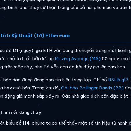
ung bình, cho thấy sự thận trọng của cả hai phe mua và bán t
tích Kỹ thuật (TA) Ethereum
iểu đồ D1 (ngày), giá ETH vẫn đang di chuyển trong một kênh gi
ược hỗ trợ tốt bởi đường
Moving Average (MA)
50 ngày, một 
ng trên mốc này, phe Bò vẫn còn cơ hội đẩy giá lên cao hơn.
ỉ báo dao động đang cho tín hiệu trung lập. Chỉ số
RSI là gì?
đ
a hay quá bán. Trong khi đó,
Chỉ báo Bollinger Bands (BB)
đan
ến động giá mạnh sắp xảy ra. Các nhà giao dịch cần đặc biệt lưu
 hình nến đáng chú ý
át biểu đồ H4, chúng ta có thể thấy một số tín hiệu từ hành đ