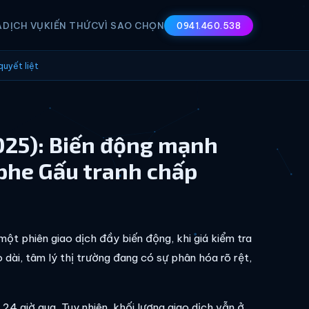
A
DỊCH VỤ
KIẾN THỨC
VÌ SAO CHỌN
0941.460.538
uyết liệt
025): Biến động mạnh
phe Gấu tranh chấp
t phiên giao dịch đầy biến động, khi giá kiểm tra
 dài, tâm lý thị trường đang có sự phân hóa rõ rệt,
24 giờ qua. Tuy nhiên, khối lượng giao dịch vẫn ở