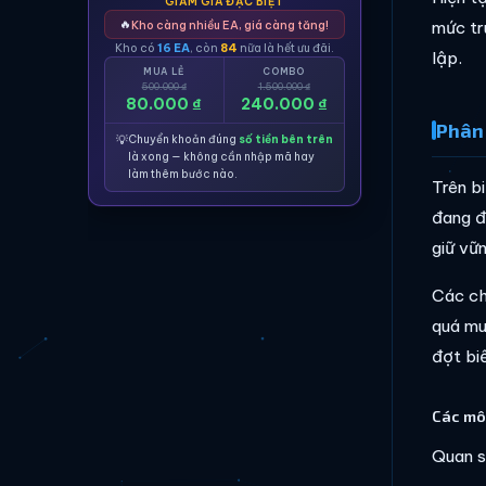
GIẢM GIÁ ĐẶC BIỆT
🔥
Kho càng nhiều EA, giá càng tăng!
mức tr
Kho có
16 EA
, còn
84
nữa là hết ưu đãi.
lập.
MUA LẺ
COMBO
500.000 ₫
1.500.000 ₫
80.000 ₫
240.000 ₫
Phân 
💡
Chuyển khoản đúng
số tiền bên trên
là xong — không cần nhập mã hay
làm thêm bước nào.
Trên b
đang đ
giữ vữ
Các ch
quá mu
đợt bi
Các mô
Quan s