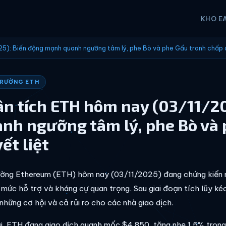
KHO E
5): Biến động mạnh quanh ngưỡng tâm lý, phe Bò và phe Gấu tranh chấp q
TRƯỜNG ETH
n tích ETH hôm nay (03/11/2
nh ngưỡng tâm lý, phe Bò và 
ết liệt
ường Ethereum (ETH) hôm nay (03/11/2025) đang chứng kiến mộ
 mức hỗ trợ và kháng cự quan trọng. Sau giai đoạn tích lũy kéo
những cơ hội và cả rủi ro cho các nhà giao dịch.
ại, ETH đang giao dịch quanh mốc $4,850, tăng nhẹ 1.5% trong 