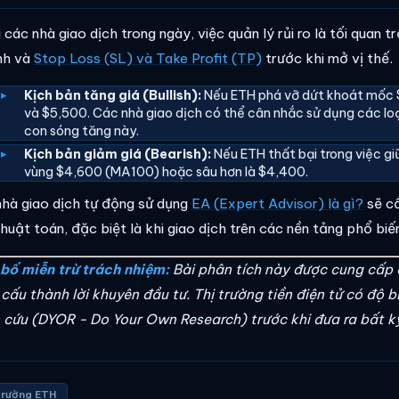
 các nhà giao dịch trong ngày, việc quản lý rủi ro là tối quan 
nh và
Stop Loss (SL) và Take Profit (TP)
trước khi mở vị thế.
Kịch bản tăng giá (Bullish):
Nếu ETH phá vỡ dứt khoát mốc $
và $5,500. Các nhà giao dịch có thể cân nhắc sử dụng các lo
con sóng tăng này.
Kịch bản giảm giá (Bearish):
Nếu ETH thất bại trong việc giữ
vùng $4,600 (MA100) hoặc sâu hơn là $4,400.
nhà giao dịch tự động sử dụng
EA (Expert Advisor) là gì?
sẽ cầ
thuật toán, đặc biệt là khi giao dịch trên các nền tảng phổ bi
bố miễn trừ trách nhiệm:
Bài phân tích này được cung cấp 
cấu thành lời khuyên đầu tư. Thị trường tiền điện tử có độ b
 cứu (DYOR - Do Your Own Research) trước khi đưa ra bất kỳ
trường ETH