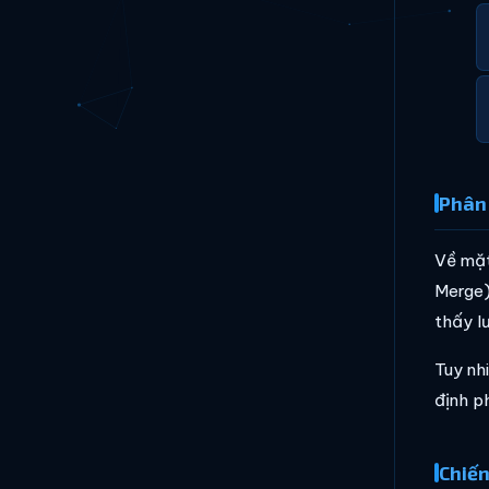
Phân 
Về mặt
Merge)
thấy l
Tuy nh
định p
Chiến