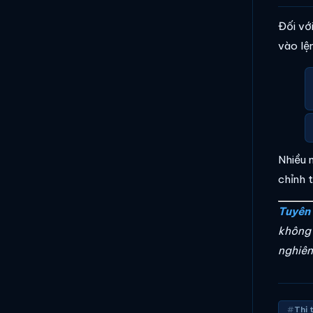
Đối với
vào lệ
Nhiều 
chỉnh 
Tuyên 
không 
nghiên
Thị 