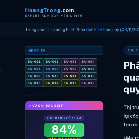
HoangTrong
.com
EXPERT ADVISOR MT4 & MT5
Trang chủ
›
Thị trường ETH
›
Phân tích ETH hôm nay (03/11/202
THỊ 
KHO EA
Phâ
EA-001
EA-002
EA-003
EA-004
EA-005
EA-006
EA-007
EA-008
qua
EA-009
EA-010
EA-011
EA-012
EA-013
EA-014
EA-015
EA-016
quy
⚡ ƯU ĐÃI ĐẶC BIỆT
Thị tr
lại các
KHO ĐANG CÓ 16 EA
tạo ra 
84%
Hiện t