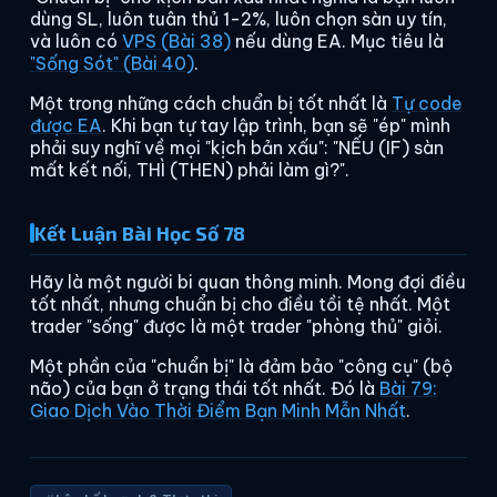
dùng SL, luôn tuân thủ 1-2%, luôn chọn sàn uy tín,
và luôn có
VPS (Bài 38)
nếu dùng EA. Mục tiêu là
"Sống Sót" (Bài 40)
.
Một trong những cách chuẩn bị tốt nhất là
Tự code
được EA
. Khi bạn tự tay lập trình, bạn sẽ "ép" mình
phải suy nghĩ về mọi "kịch bản xấu": "NẾU (IF) sàn
mất kết nối, THÌ (THEN) phải làm gì?".
Kết Luận Bài Học Số 78
Hãy là một người bi quan thông minh. Mong đợi điều
tốt nhất, nhưng chuẩn bị cho điều tồi tệ nhất. Một
trader "sống" được là một trader "phòng thủ" giỏi.
Một phần của "chuẩn bị" là đảm bảo "công cụ" (bộ
não) của bạn ở trạng thái tốt nhất. Đó là
Bài 79:
Giao Dịch Vào Thời Điểm Bạn Minh Mẫn Nhất
.