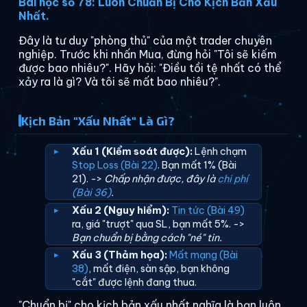
Bài học số 78: Luôn Chuẩn Bị Cho Kịch Bản Xấu
Nhất.
Đây là tư duy "phòng thủ" của một trader chuyên
nghiệp. Trước khi nhấn Mua, đừng hỏi "Tôi sẽ kiếm
được bao nhiêu?". Hãy hỏi: "Điều tồi tệ nhất có thể
xảy ra là gì? Và tôi sẽ mất bao nhiêu?".
Kịch Bản "Xấu Nhất" Là Gì?
Xấu 1 (Kiểm soát được):
Lệnh chạm
Stop Loss (Bài 22)
. Bạn mất 1% (Bài
21). ->
Chấp nhận được, đây là
chi phí
(Bài 36)
.
Xấu 2 (Nguy hiểm):
Tin tức (Bài 49)
ra, giá "trượt" qua SL, bạn mất 5%. ->
Bạn chuẩn bị bằng cách "né" tin.
Xấu 3 (Thảm họa):
Mất mạng (Bài
38)
, mất điện, sàn sập, bạn không
"cắt" được lệnh đang thua.
"Chuẩn bị" cho kịch bản xấu nhất nghĩa là bạn luôn