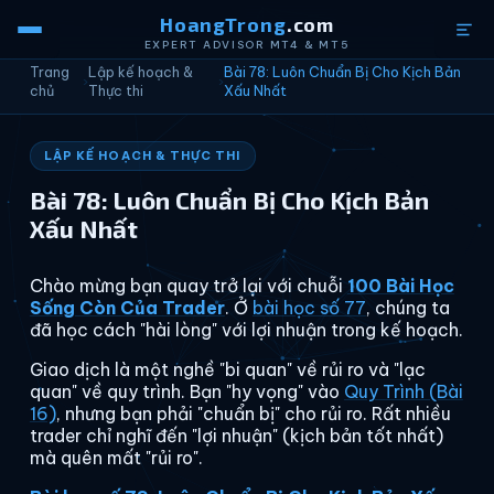
HoangTrong
.com
EXPERT ADVISOR MT4 & MT5
Trang
Lập kế hoạch &
Bài 78: Luôn Chuẩn Bị Cho Kịch Bản
›
›
chủ
Thực thi
Xấu Nhất
LẬP KẾ HOẠCH & THỰC THI
Bài 78: Luôn Chuẩn Bị Cho Kịch Bản
Xấu Nhất
Chào mừng bạn quay trở lại với chuỗi
100 Bài Học
Sống Còn Của Trader
. Ở
bài học số 77
, chúng ta
đã học cách "hài lòng" với lợi nhuận trong kế hoạch.
Giao dịch là một nghề "bi quan" về rủi ro và "lạc
quan" về quy trình. Bạn "hy vọng" vào
Quy Trình (Bài
16)
, nhưng bạn phải "chuẩn bị" cho rủi ro. Rất nhiều
trader chỉ nghĩ đến "lợi nhuận" (kịch bản tốt nhất)
mà quên mất "rủi ro".