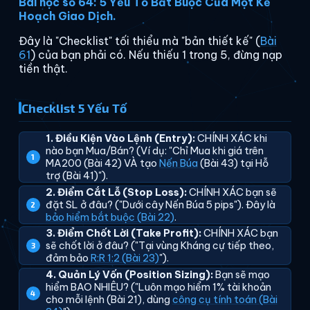
Bài học số 64: 5 Yếu Tố Bắt Buộc Của Một Kế
Hoạch Giao Dịch.
Đây là "Checklist" tối thiểu mà "bản thiết kế" (
Bài
61
) của bạn phải có. Nếu thiếu 1 trong 5, đừng nạp
tiền thật.
Checklist 5 Yếu Tố
1. Điều Kiện Vào Lệnh (Entry):
CHÍNH XÁC khi
nào bạn Mua/Bán? (Ví dụ: "Chỉ Mua khi giá trên
MA200 (Bài 42) VÀ tạo
Nến Búa
(Bài 43) tại Hỗ
trợ (Bài 41)").
2. Điểm Cắt Lỗ (Stop Loss):
CHÍNH XÁC bạn sẽ
đặt SL ở đâu? ("Dưới cây Nến Búa 5 pips"). Đây là
bảo hiểm bắt buộc (Bài 22)
.
3. Điểm Chốt Lời (Take Profit):
CHÍNH XÁC bạn
sẽ chốt lời ở đâu? ("Tại vùng Kháng cự tiếp theo,
đảm bảo
R:R 1:2 (Bài 23)
").
4. Quản Lý Vốn (Position Sizing):
Bạn sẽ mạo
hiểm BAO NHIÊU? ("Luôn mạo hiểm 1% tài khoản
cho mỗi lệnh (Bài 21), dùng
công cụ tính toán (Bài