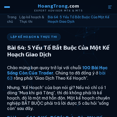
HoangTrong
.com
EXPERT ADVISOR MT4 & MT5
Trang
Lập kế hoạch &
Bài 64: 5 Yếu Tố Bắt Buộc Của Một Kế
›
›
chủ
Thực thi
Hoạch Giao Dịch
LẬP KẾ HOẠCH & THỰC THI
Bài 64: 5 Yếu Tố Bắt Buộc Của Một Kế
Hoạch Giao Dịch
Chào mừng bạn quay trở lại với chuỗi
100 Bài Học
Sống Còn Của Trader
. Chúng ta đã đồng ý ở
bài
63
rằng phải "Giao Dịch Theo Kế Hoạch".
Nhưng, "Kế Hoạch" của bạn nói gì? Nếu nó chỉ có 1
dòng "Mua khi giá Tăng", thì đó không phải là kế
hoạch, đó là một mớ hỗn độn. Một kế hoạch chuyên
nghiệp BẮT BUỘC phải trả lời được 5 câu hỏi "sống
còn" sau đây.