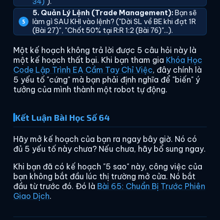
34)
").
5. Quản Lý Lệnh (Trade Management):
Bạn sẽ
làm gì SAU KHI vào lệnh? ("Dời SL về BE khi đạt 1R
(Bài 27)", "Chốt 50% tại R:R 1:2 (Bài 76)"...).
Một kế hoạch không trả lời được 5 câu hỏi này là
một kế hoạch thất bại. Khi bạn tham gia
Khóa Học
Code Lập Trình EA Cầm Tay Chỉ Việc
, đây chính là
5 yếu tố "cứng" mà bạn phải định nghĩa để "biến" ý
tưởng của mình thành một robot tự động.
Kết Luận Bài Học Số 64
Hãy mở kế hoạch của bạn ra ngay bây giờ. Nó có
đủ 5 yếu tố này chưa? Nếu chưa, hãy bổ sung ngay.
Khi bạn đã có kế hoạch "5 sao" này, công việc của
bạn không bắt đầu lúc thị trường mở cửa. Nó bắt
đầu từ trước đó. Đó là
Bài 65: Chuẩn Bị Trước Phiên
Giao Dịch
.