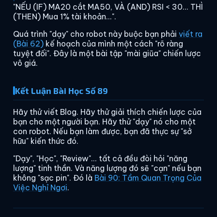
"NẾU (IF) MA20 cắt MA50, VÀ (AND) RSI < 30... THÌ
(THEN) Mua 1% tài khoản...".
Quá trình "dạy" cho robot này buộc bạn phải
viết ra
(Bài 62)
kế hoạch của mình một cách "rõ ràng
tuyệt đối". Đây là một bài tập "mài giũa" chiến lược
vô giá.
Kết Luận Bài Học Số 89
Hãy thử viết Blog. Hãy thử giải thích chiến lược của
bạn cho một người bạn. Hãy thử "dạy" nó cho một
con robot. Nếu bạn làm được, bạn đã thực sự "sở
hữu" kiến thức đó.
"Dạy", "Học", "Review"... tất cả đều đòi hỏi "năng
lượng" tinh thần. Và năng lượng đó sẽ "cạn" nếu bạn
không "sạc pin". Đó là
Bài 90: Tầm Quan Trọng Của
Việc Nghỉ Ngơi
.