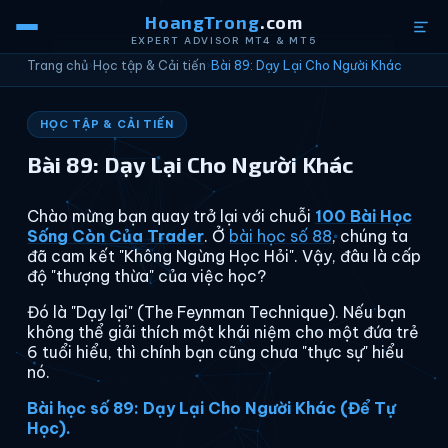
HoangTrong
.com
EXPERT ADVISOR MT4 & MT5
Trang chủ
›
Học tập & Cải tiến
›
Bài 89: Dạy Lại Cho Người Khác
HỌC TẬP & CẢI TIẾN
Bài 89: Dạy Lại Cho Người Khác
Chào mừng bạn quay trở lại với chuỗi
100 Bài Học
Sống Còn Của Trader
. Ở
bài học số 88
, chúng ta
đã cam kết "Không Ngừng Học Hỏi". Vậy, đâu là cấp
độ "thượng thừa" của việc học?
Đó là "Dạy lại" (The Feynman Technique). Nếu bạn
không thể giải thích một khái niệm cho một đứa trẻ
6 tuổi hiểu, thì chính bạn cũng chưa "thực sự" hiểu
nó.
Bài học số 89: Dạy Lại Cho Người Khác (Để Tự
Học).