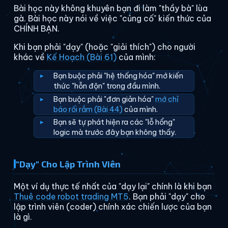
Bài học này không khuyên bạn đi làm "thầy bà" lùa
gà. Bài học này nói về việc "củng cố" kiến thức của
CHÍNH BẠN.
Khi bạn phải "dạy" (hoặc "giải thích") cho người
khác về
Kế Hoạch (Bài 61)
của mình:
Bạn buộc phải "hệ thống hóa" mớ kiến
thức "hỗn độn" trong đầu mình.
Bạn buộc phải "đơn giản hóa"
mớ chỉ
báo rối rắm (Bài 44)
của mình.
Bạn sẽ tự phát hiện ra các "lỗ hổng"
logic mà trước đây bạn không thấy.
"Dạy" Cho Lập Trình Viên
Một ví dụ thực tế nhất của "dạy lại" chính là khi bạn
Thuê code robot trading MT5
. Bạn phải "dạy" cho
lập trình viên (coder) chính xác chiến lược của bạn
là gì.