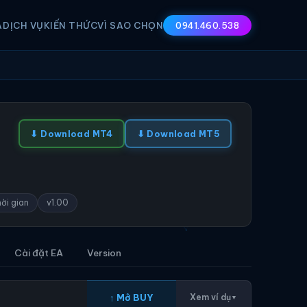
A
DỊCH VỤ
KIẾN THỨC
VÌ SAO CHỌN
0941.460.538
⬇ Download MT4
⬇ Download MT5
ời gian
v1.00
Cài đặt EA
Version
↑ Mở BUY
Xem ví dụ
▼