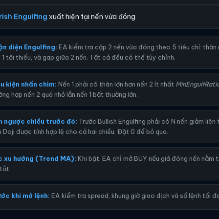
ish Engulfing
xuất hiện tại nến vừa đóng
ISH ENGULFING → TÍN HIỆU BUY
ISH ENGULFING → TÍN HIỆU SELL
n diện Engulfing:
EA kiểm tra cặp 2 nến vừa đóng theo 5 tiêu chí: thân nế
 1 tối thiểu, và gap giữa 2 nến. Tất cả đều có thể tùy chỉnh.
u kiện nhấn chìm:
Nến 1 phải có thân lớn hơn nến 2 ít nhất
MinEngulfRati
ờng hợp nến 2 quá nhỏ lẫn nến 1 bất thường lớn.
n ngược chiều trước đó:
Trước Bullish Engulfing phải có N nến giảm liên t
n tăng
Nến giảm
Bullish Engulfing → BUY
 Doji được tính hợp lệ cho cả hai chiều. Đặt 0 để bỏ qua.
n tăng
Nến giảm
Bearish Engulfing → SELL
c xu hướng (Trend MA):
Khi bật, EA chỉ mở BUY nếu giá đóng nến nằm t
tắt.
ớc khi mở lệnh:
EA kiểm tra spread, khung giờ giao dịch và số lệnh tối đa