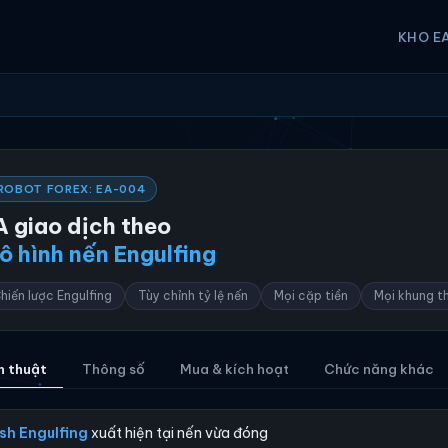
KHO E
ROBOT FOREX: EA-004
A giao dịch theo
ô hình nến Engulfing
hiến lược Engulfing
Tùy chỉnh tỷ lệ nến
Mọi cặp tiền
Mọi khung th
n thuật
Thông số
Mua & kích hoạt
Chức năng khác
ish Engulfing
xuất hiện tại nến vừa đóng