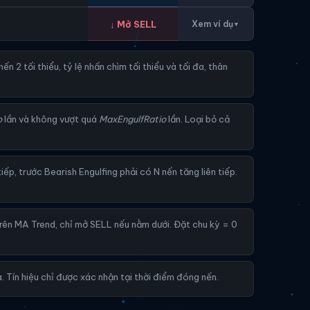
↓ Mở SELL
Xem ví dụ
▼
n 2 tối thiểu, tỷ lệ nhấn chìm tối thiểu và tối đa, thân
o
lần và không vượt quá
MaxEngulfRatio
lần. Loại bỏ cả
iếp, trước Bearish Engulfing phải có N nến tăng liên tiếp.
rên MA Trend, chỉ mở SELL nếu nằm dưới. Đặt chu kỳ = 0
. Tín hiệu chỉ được xác nhận tại thời điểm đóng nến.