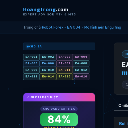
HoangTrong
.com
EXPERT ADVISOR MT4 & MT5
Trang chủ
›
Robot Forex - EA 004 - Mô hình nến Engulfing
KHO EA
EA-001
EA-002
EA-003
EA-004
E
EA-005
EA-006
EA-007
EA-008
EA-009
EA-010
EA-011
EA-012
m
EA-013
EA-014
EA-015
EA-016
C
⚡ ƯU ĐÃI ĐẶC BIỆT
Chiế
KHO ĐANG CÓ 16 EA
84%
Bull