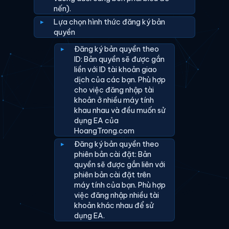
nến).
Lựa chọn hình thức đăng ký bản
quyền
Đăng ký bản quyền theo
ID: Bản quyền sẽ được gắn
liền với ID tài khoản giao
dịch của các bạn. Phù hợp
cho việc đăng nhập tài
khoản ở nhiều máy tính
khau nhau và đều muốn sử
dụng EA của
HoangTrong.com
Đăng ký bản quyền theo
phiên bản cài đặt: Bản
quyền sẽ được gắn liên với
phiên bản cài đặt trên
máy tính của bạn. Phù hợp
việc đăng nhập nhiều tài
khoản khác nhau để sử
dụng EA.