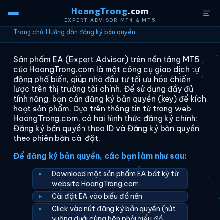
HoangTrong
.com
EXPERT ADVISOR MT4 & MT5
Trang chủ
›
Hướng dẫn đăng ký bản quyền
Sản phẩm EA (Expert Advisor) trên nền tảng MT5
của HoangTrong.com là một công cụ giao dịch tự
động phổ biến, giúp nhà đầu tư tối ưu hóa chiến
lược trên thị trường tài chính. Để sử dụng đầy đủ
tính năng, bạn cần đăng ký bản quyền (key) để kích
hoạt sản phẩm. Dựa trên thông tin từ trang web
HoangTrong.com, có hai hình thức đăng ký chính:
Đăng ký bản quyền theo ID và Đăng ký bản quyền
theo phiên bản cài đặt.
Để đăng ký bản quyền, các bạn làm như sau:
Download một sản phẩm EA bất kỳ từ
website HoangTrong.com
Cài đặt EA vào biểu đồ nến
Click vào nút đăng ký bản quyền (nút
vuông dưới cùng bên phải biểu đồ