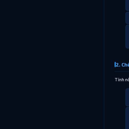
2. Ch
Tính n