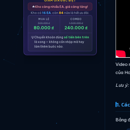
GIẢM GIÁ ĐẶC BIỆT
🔥
Kho càng nhiều EA, giá càng tăng!
Kho có
16 EA
, còn
84
nữa là hết ưu đãi.
MUA LẺ
COMBO
500.000 ₫
1.500.000 ₫
80.000 ₫
240.000 ₫
💡
Chuyển khoản đúng
số tiền bên trên
là xong — không cần nhập mã hay
làm thêm bước nào.
Video 
của Ho
Lưu ý:
1. Cá
Bảng đ