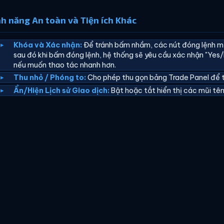
nh năng An toàn và Tiện ích Khác
Khóa và Xác nhận:
Để tránh bấm nhầm, các nút đóng lệnh mặ
sau đó khi bấm đóng lệnh, hệ thống sẽ yêu cầu xác nhận "Yes/
nếu muốn thao tác nhanh hơn.
Thu nhỏ / Phóng to:
Cho phép thu gọn bảng Trade Panel để t
Ẩn/Hiện Lịch sử Giao dịch:
Bật hoặc tắt hiển thị các mũi tên 