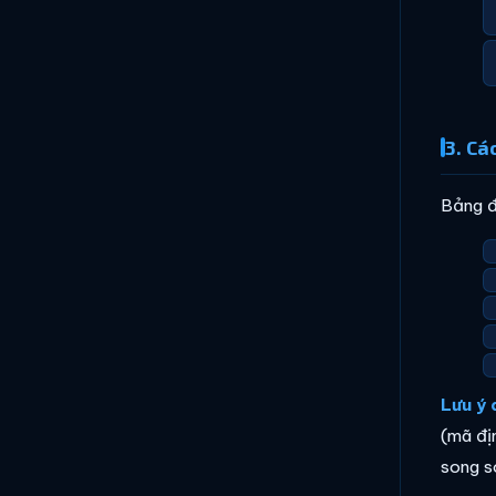
3. Cá
Bảng đ
Lưu ý 
(mã đị
song s