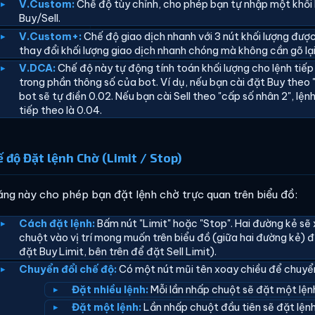
V.Custom:
Chế độ tùy chỉnh, cho phép bạn tự nhập một khối 
Buy/Sell.
V.Custom+:
Chế độ giao dịch nhanh với 3 nút khối lượng được 
thay đổi khối lượng giao dịch nhanh chóng mà không cần gõ lại
V.DCA:
Chế độ này tự động tính toán khối lượng cho lệnh tiếp
trong phần thông số của bot. Ví dụ, nếu bạn cài đặt Buy theo "
bot sẽ tự điền 0.02. Nếu bạn cài Sell theo "cấp số nhân 2", lệnh
tiếp theo là 0.04.
ế độ Đặt lệnh Chờ (Limit / Stop)
ăng này cho phép bạn đặt lệnh chờ trực quan trên biểu đồ:
Cách đặt lệnh:
Bấm nút "Limit" hoặc "Stop". Hai đường kẻ sẽ 
chuột vào vị trí mong muốn trên biểu đồ (giữa hai đường kẻ) để
đặt Buy Limit, bên trên để đặt Sell Limit).
Chuyển đổi chế độ:
Có một nút mũi tên xoay chiều để chuyển
Đặt nhiều lệnh:
Mỗi lần nhấp chuột sẽ đặt một lện
Đặt một lệnh:
Lần nhấp chuột đầu tiên sẽ đặt lệnh