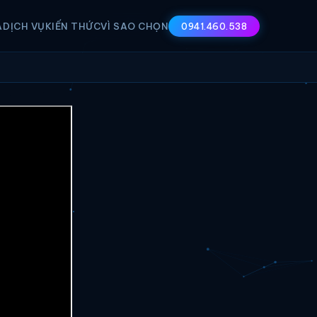
A
DỊCH VỤ
KIẾN THỨC
VÌ SAO CHỌN
0941.460.538