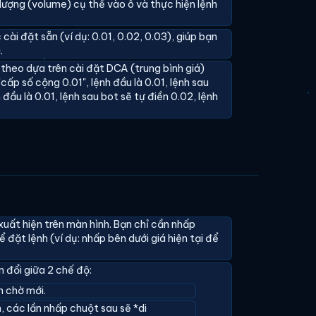
lượng (volume) cụ thể vào ô và thực hiện lệnh
cài đặt sẵn (ví dụ: 0.01, 0.02, 0.03), giúp bạn
.
 theo dựa trên cài đặt DCA (trung bình giá)
cấp số cộng 0.01", lệnh đầu là 0.01, lệnh sau
 đầu là 0.01, lệnh sau bot sẽ tự điền 0.02, lệnh
xuất hiện trên màn hình. Bạn chỉ cần nhấp
 đặt lệnh (ví dụ: nhấp bên dưới giá hiện tại để
 đổi giữa 2 chế độ:
h chờ mới.
, các lần nhấp chuột sau sẽ *di