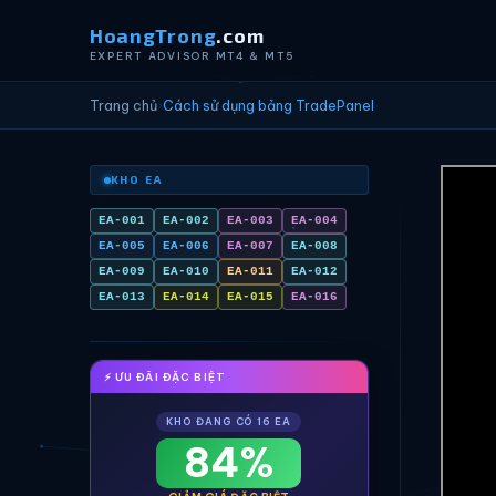
HoangTrong
.com
EXPERT ADVISOR MT4 & MT5
Trang chủ
›
Cách sử dụng bảng TradePanel
KHO EA
EA-001
EA-002
EA-003
EA-004
EA-005
EA-006
EA-007
EA-008
EA-009
EA-010
EA-011
EA-012
EA-013
EA-014
EA-015
EA-016
⚡ ƯU ĐÃI ĐẶC BIỆT
KHO ĐANG CÓ 16 EA
84%