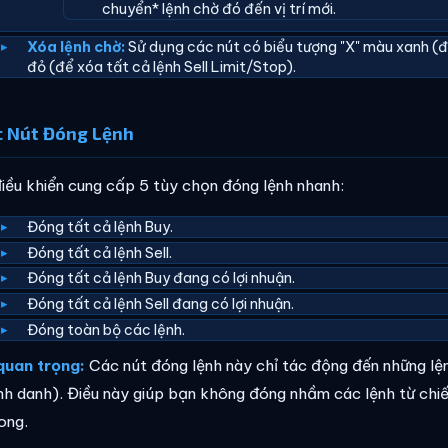
chuyển* lệnh chờ đó đến vị trí mới.
Xóa lệnh chờ:
Sử dụng các nút có biểu tượng "X" màu xanh (đ
đỏ (để xóa tất cả lệnh Sell Limit/Stop).
c Nút Đóng Lệnh
iều khiển cung cấp 5 tùy chọn đóng lệnh nhanh:
Đóng tất cả lệnh Buy.
Đóng tất cả lệnh Sell.
Đóng tất cả lệnh Buy đang có lợi nhuận.
Đóng tất cả lệnh Sell đang có lợi nhuận.
Đóng toàn bộ các lệnh.
quan trọng:
Các nút đóng lệnh này chỉ tác động đến những l
nh danh). Điều này giúp bạn không đóng nhầm các lệnh từ chi
ong.